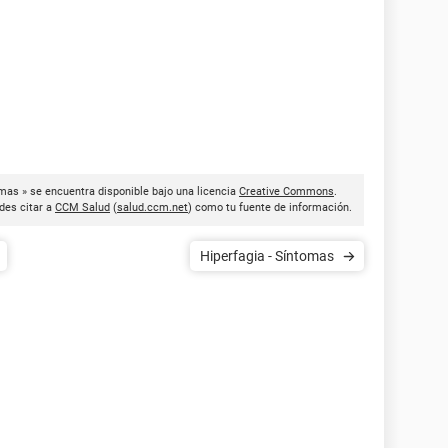
omas » se encuentra disponible bajo una licencia
Creative Commons
.
des citar a
CCM Salud
(
salud.ccm.net
) como tu fuente de información.
Hiperfagia - Síntomas