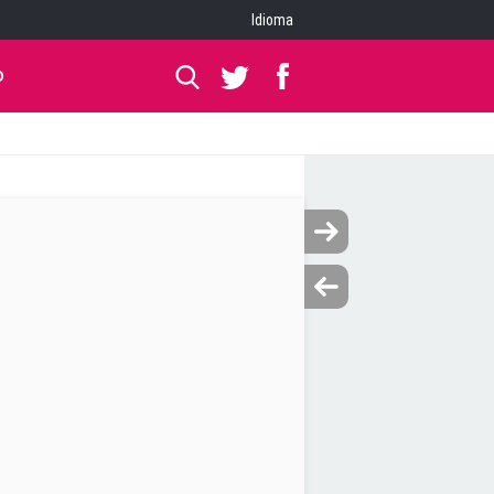
Idioma
O