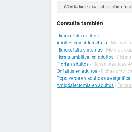
CCM Salud
es una publicación informa
Consulta también
Hidrocefalia adultos
Adultos con hidrocefalia
- Mejores r
Hidrocefalia sintomas
- Mejores res
Hernia umbilical en adultos
-
Fichas 
Tiorfan adultos
-
Fichas prácticas 
Onfalitis en adultos
-
Fichas práctic
Popo verde en adultos que significa
Amigdalectomia en adultos
-
Fichas 