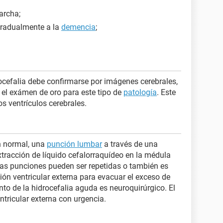
marcha;
 gradualmente a la
demencia
;
ocefalia debe confirmarse por imágenes cerebrales,
n el exámen de oro para este tipo de
patología
. Este
s ventrículos cerebrales.
ón normal, una
punción lumbar
a través de una
xtracción de líquido cefalorraquídeo en la médula
Las punciones pueden ser repetidas o también es
ión ventricular externa para evacuar el exceso de
nto de la hidrocefalia aguda es neuroquirúrgico. El
ntricular externa con urgencia.