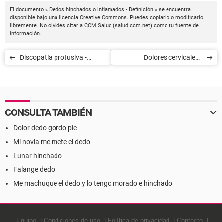
El documento « Dedos hinchados o inflamados - Definición » se encuentra
disponible bajo una licencia
Creative Commons
. Puedes copiarlo o modificarlo
libremente. No olvides citar a
CCM Salud
(
salud.ccm.net
) como tu fuente de
información.
Discopatía protusiva -
Dolores cervicales -
Definición
Definición
CONSULTA TAMBIÉN
Dolor dedo gordo pie
Mi novia me mete el dedo
Lunar hinchado
Falange dedo
Me machuque el dedo y lo tengo morado e hinchado
Equipo
Condiciones de uso
Política de privacidad
Contacto