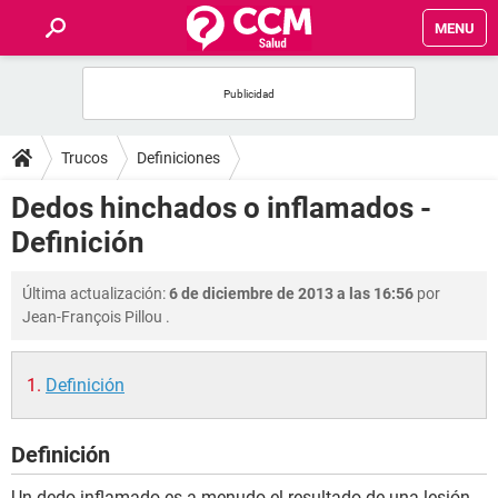
MENU
INICIO
FOROS
Trucos
Definiciones
SALUD
Dedos hinchados o inflamados -
Definición
FAMILIA
Última actualización:
6 de diciembre de 2013 a las 16:56
por
NUTRICIÓN
Jean-François Pillou
.
BIENESTAR
Definición
SEXUALIDAD
Definición
GLOSARIO
Un dedo inflamado es a menudo el resultado de una lesión,