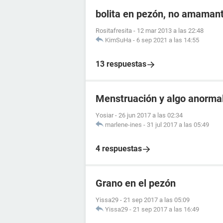
bolita en pezón, no amaman
Rositafresita
-
12 mar 2013 a las 22:48
KimSuHa
-
6 sep 2021 a las 14:55
13 respuestas
Menstruación y algo anorma
Yosiar
-
26 jun 2017 a las 02:34
marlene-ines
-
31 jul 2017 a las 05:49
4 respuestas
Grano en el pezón
Yissa29
-
21 sep 2017 a las 05:09
Yissa29
-
21 sep 2017 a las 16:49