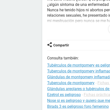
¿algún síntoma de una enfermedad 
Nunca he tenido hijos ni abortos pero
relaciones sexuales, he presentado
mi mestruación pero nunca se me h
q me pueden recomendar para q no 
espero su respuesta
gracias
Compartir
Consulta también:
Tubérculos de montgomery es pelig
Tuberculos de montgomery inflama
Glándulas de montgomery inflamad
Tuberculos de montgomery
-
Fichas 
Glándulas areolares o tubérculos 
Ezetrol es peligroso
-
Fichas práctic
Nose si es peligroso y quiero que m
Birads 3 es peligroso foro femenino