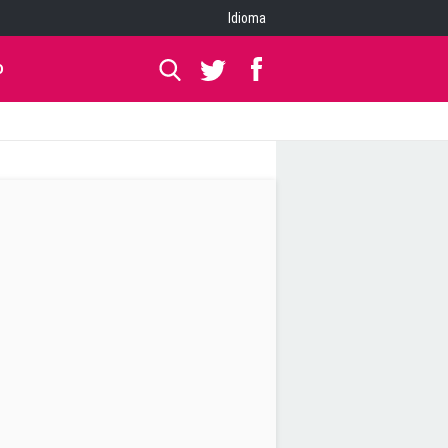
Idioma
O