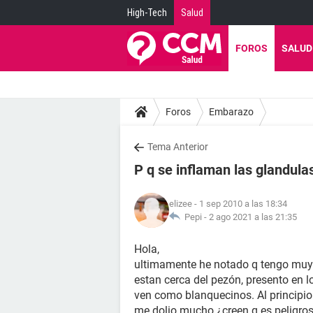
High-Tech
Salud
FOROS
SALUD
Foros
Embarazo
Tema Anterior
P q se inflaman las glandul
elizee
- 1 sep 2010 a las 18:34
Pepi -
2 ago 2021 a las 21:35
Hola,
ultimamente he notado q tengo muy
estan cerca del pezón, presento en
ven como blanquecinos. Al principio
me dolio mucho ¿creen q es peligro