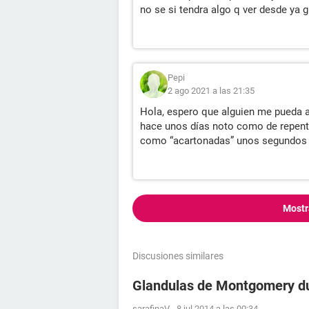
no se si tendra algo q ver desde ya g
Pepi
2 ago 2021 a las 21:35
Hola, espero que alguien me pueda 
hace unos días noto como de repent
como “acartonadas” unos segundos y
Mostr
Discusiones similares
Glandulas de Montgomery du
sarafinaV
-
8 jul 2014 a las 00:34