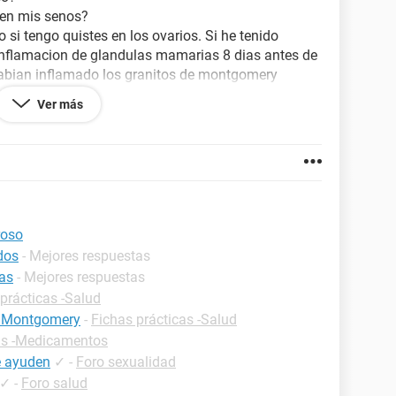
en mis senos?
 si tengo quistes en los ovarios. Si he tenido
 inflamacion de glandulas mamarias 8 dias antes de
abian inflamado los granitos de montgomery
se me inflamen tanto?
Ver más
roso
dos
- Mejores respuestas
as
- Mejores respuestas
prácticas -Salud
de Montgomery
-
Fichas prácticas -Salud
as -Medicamentos
e ayuden
✓
-
Foro sexualidad
✓
-
Foro salud