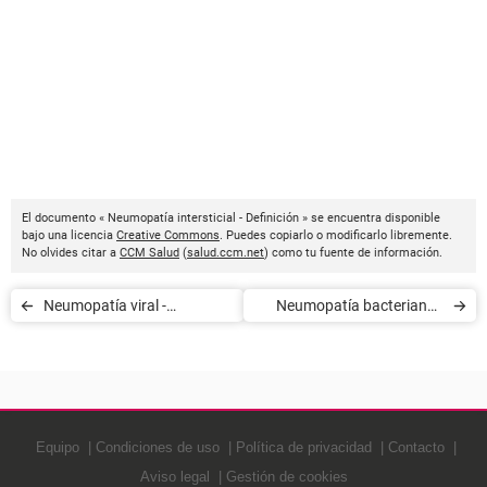
El documento « Neumopatía intersticial - Definición » se encuentra disponible
bajo una licencia
Creative Commons
. Puedes copiarlo o modificarlo libremente.
No olvides citar a
CCM Salud
(
salud.ccm.net
) como tu fuente de información.
Neumopatía viral -
Neumopatía bacteriana -
Definición
Definición
Equipo
Condiciones de uso
Política de privacidad
Contacto
Aviso legal
Gestión de cookies