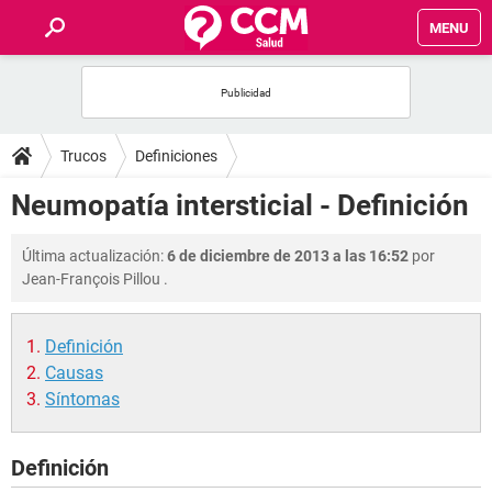
MENU
INICIO
FOROS
Trucos
Definiciones
SALUD
Neumopatía intersticial - Definición
FAMILIA
Última actualización:
6 de diciembre de 2013 a las 16:52
por
Jean-François Pillou
.
NUTRICIÓN
Definición
BIENESTAR
Causas
Síntomas
SEXUALIDAD
Definición
GLOSARIO