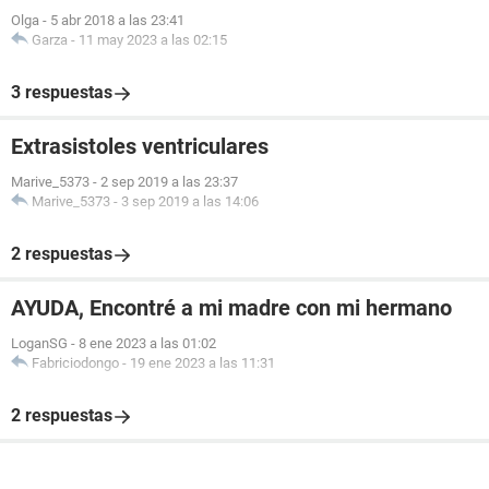
Olga
-
5 abr 2018 a las 23:41
Garza
-
11 may 2023 a las 02:15
3 respuestas
Extrasistoles ventriculares
Marive_5373
-
2 sep 2019 a las 23:37
Marive_5373
-
3 sep 2019 a las 14:06
2 respuestas
AYUDA, Encontré a mi madre con mi hermano
LoganSG
-
8 ene 2023 a las 01:02
Fabriciodongo
-
19 ene 2023 a las 11:31
2 respuestas