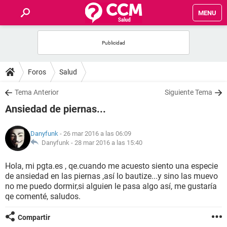
MENU
INICIO
FOROS
Foros
Salud
SALUD
Tema Anterior
Siguiente Tema
Ansiedad de piernas...
FAMILIA
Danyfunk
- 26 mar 2016 a las 06:09
NUTRICIÓN
Danyfunk -
28 mar 2016 a las 15:40
Hola, mi pgta.es , qe.cuando me acuesto siento una especie
BIENESTAR
de ansiedad en las piernas ,así lo bautize...y sino las muevo
no me puedo dormir,si alguien le pasa algo así, me gustaría
SEXUALIDAD
qe comenté, saludos.
Compartir
GLOSARIO