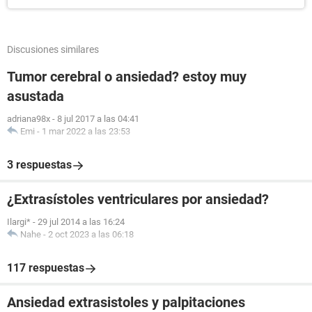
Discusiones similares
Tumor cerebral o ansiedad? estoy muy
asustada
adriana98x
-
8 jul 2017 a las 04:41
Emi
-
1 mar 2022 a las 23:53
3 respuestas
¿Extrasístoles ventriculares por ansiedad?
Ilargi*
-
29 jul 2014 a las 16:24
Nahe
-
2 oct 2023 a las 06:18
117 respuestas
Ansiedad extrasistoles y palpitaciones