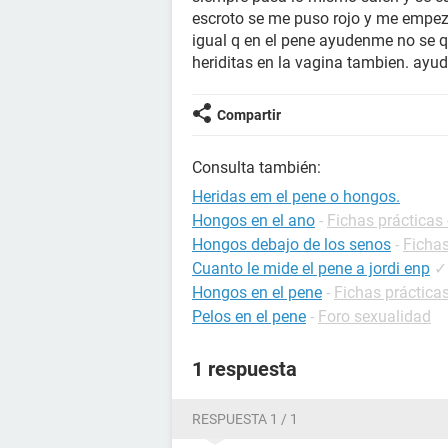
escroto se me puso rojo y me empezo
igual q en el pene ayudenme no se q
heriditas en la vagina tambien. ay
Compartir
Consulta también:
Heridas em el pene o hongos.
Hongos en el ano
-
Fichas prácticas 
Hongos debajo de los senos
-
Fichas
Cuanto le mide el pene a jordi enp
✓
Hongos en el pene
-
Fichas práctica
Pelos en el pene
-
Foro sexualidad
1 respuesta
RESPUESTA 1 / 1