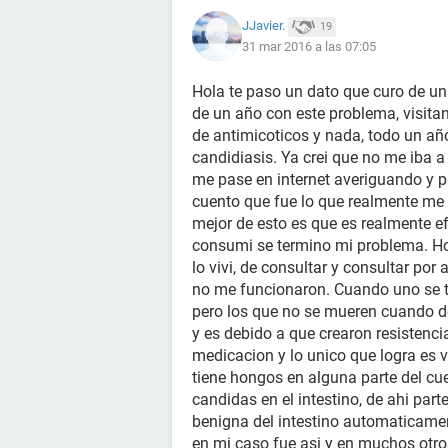
JJavier.
19
31 mar 2016 a las 07:05
Hola te paso un dato que curo de un
de un año con este problema, visita
de antimicoticos y nada, todo un añ
candidiasis. Ya crei que no me iba a
me pase en internet averiguando y 
cuento que fue lo que realmente me 
mejor de esto es que es realmente ef
consumi se termino mi problema. Hoy
lo vivi, de consultar y consultar po
no me funcionaron. Cuando uno se t
pero los que no se mueren cuando d
y es debido a que crearon resistenc
medicacion y lo unico que logra es v
tiene hongos en alguna parte del c
candidas en el intestino, de ahi part
benigna del intestino automaticamen
en mi caso fue asi y en muchos otro