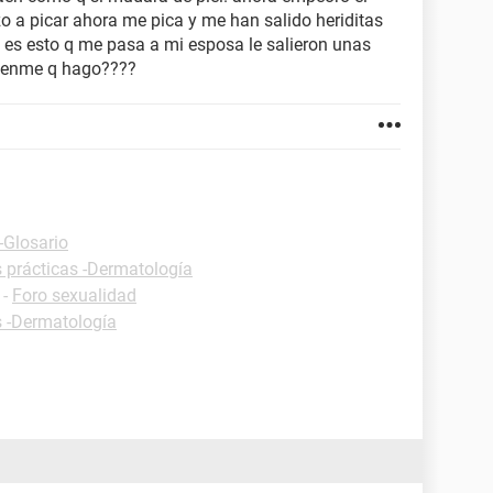
 a picar ahora me pica y me han salido heriditas
 es esto q me pasa a mi esposa le salieron unas
udenme q hago????
-Glosario
 prácticas -Dermatología
-
Foro sexualidad
s -Dermatología