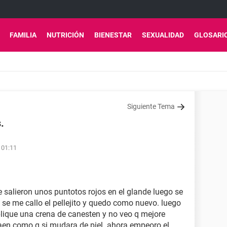
FAMILIA
NUTRICIÓN
BIENESTAR
SEXUALIDAD
GLOSARI
Siguiente Tema
.
 01:11
salieron unos puntotos rojos en el glande luego se
 se me callo el pellejito y quedo como nuevo. luego
plique una crena de canesten y no veo q mejore
aen como q si mudara de piel. ahora empeoro el