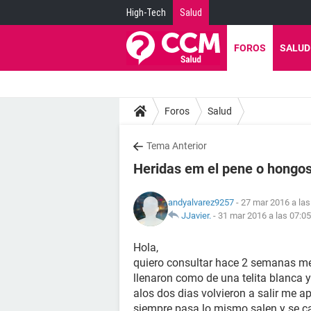
High-Tech
Salud
FOROS
SALUD
Foros
Salud
Tema Anterior
Heridas em el pene o hongos
andyalvarez9257
- 27 mar 2016 a las
JJavier.
-
31 mar 2016 a las 07:05
Hola,
quiero consultar hace 2 semanas me 
llenaron como de una telita blanca y
alos dos dias volvieron a salir me a
siempre pasa lo mismo salen y se c