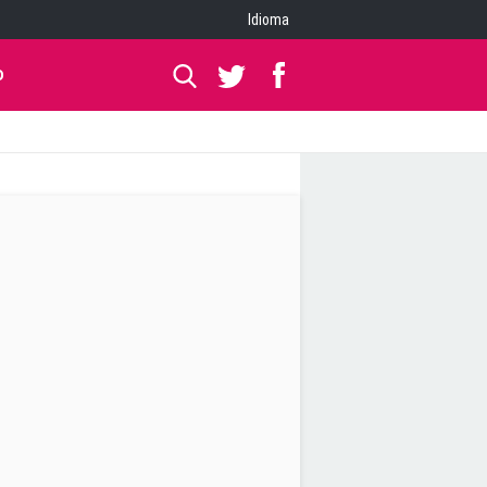
Idioma
O