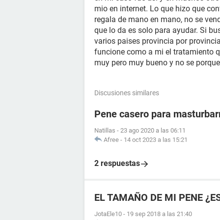
mio en internet. Lo que hizo que co
regala de mano en mano, no se vende
que lo da es solo para ayudar. Si b
varios paises provincia por provinci
funcione como a mi el tratamiento q
muy pero muy bueno y no se porque
Discusiones similares
Pene casero para masturba
Natillas
-
23 ago 2020 a las 06:11
Afree
-
14 oct 2023 a las 15:21
2 respuestas
EL TAMAÑO DE MI PENE ¿E
JotaEle10
-
19 sep 2018 a las 21:40