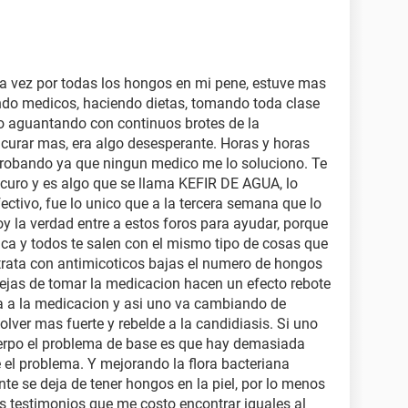
a vez por todas los hongos en mi pene, estuve mas
ndo medicos, haciendo dietas, tomando toda clase
o aguantando con continuos brotes de la
 curar mas, era algo desesperante. Horas y horas
probando ya que ningun medico me lo soluciono. Te
curo y es algo que se llama KEFIR DE AGUA, lo
ectivo, fue lo unico que a la tercera semana que lo
 la verdad entre a estos foros para ayudar, porque
r aca y todos te salen con el mismo tipo de cosas que
rata con antimicoticos bajas el numero de hongos
ejas de tomar la medicacion hacen un efecto rebote
ia a la medicacion y asi uno va cambiando de
olver mas fuerte y rebelde a la candidiasis. Si uno
uerpo el problema de base es que hay demasiada
e el problema. Y mejorando la flora bacteriana
te se deja de tener hongos en la piel, por lo menos
s testimonios que me costo encontrar iguales al