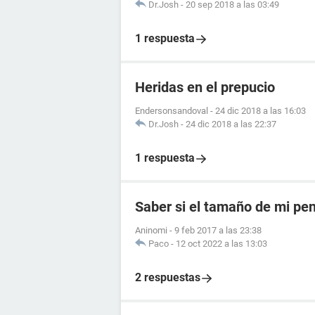
Dr.Josh
-
20 sep 2018 a las 03:49
1 respuesta
Heridas en el prepucio
Endersonsandoval
-
24 dic 2018 a las 16:03
Dr.Josh
-
24 dic 2018 a las 22:37
1 respuesta
Saber si el tamaño de mi pe
Aninomi
-
9 feb 2017 a las 23:38
Paco
-
12 oct 2022 a las 13:03
2 respuestas