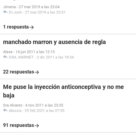
Jimena
-
27 mar 2019 a las 23:04
Dr.Josh
-
27 mar 2019 a las 23:51
1 respuesta
manchado marron y ausencia de regla
Alexa
-
14 jun 2011 a las 12:15
DRA. MARNET
-
2 dic 2011 a las 18:34
22 respuestas
Me puse la inyección anticonceptiva y no me
baja
Sra Alvarez
-
4 nov 2011 a las 23:35
Alessia
-
25 feb 2021 a las 07:55
91 respuestas