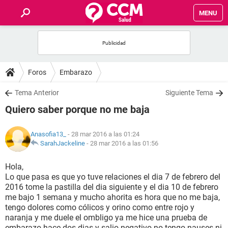
MENU
INICIO
FOROS
Foros
Embarazo
SALUD
Tema Anterior
Siguiente Tema
Quiero saber porque no me baja
FAMILIA
Anasofia13_
- 28 mar 2016 a las 01:24
NUTRICIÓN
SarahJackeline
-
28 mar 2016 a las 01:56
Hola,
BIENESTAR
Lo que pasa es que yo tuve relaciones el dia 7 de febrero del
2016 tome la pastilla del dia siguiente y el dia 10 de febrero
SEXUALIDAD
me bajo 1 semana y mucho ahorita es hora que no me baja,
tengo dolores como cólicos y orino como entre rojo y
naranja y me duele el ombligo ya me hice una prueba de
GLOSARIO
embarazo hace dos dias y salio negativo no tengo nauses ni