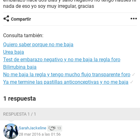
nada de eso yo soy muy irregular, gracias
Compartir
Consulta también:
Quiero saber porque no me baja
Urea baja
Test de embarazo negativo y no me baja la regla foro
Bilirrubina baja
No me baja la regla y tengo mucho flujo transparente foro
✓
Ya me termine las pastillas anticonceptivas y no me baja
✓
1 respuesta
RESPUESTA 1 / 1
SarahJackeline
13
28 mar 2016 a las 01:56