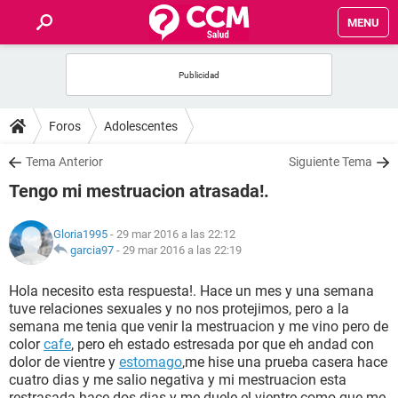
MENU
INICIO
FOROS
Foros
Adolescentes
SALUD
Tema Anterior
Siguiente Tema
Tengo mi mestruacion atrasada!.
FAMILIA
Gloria1995
- 29 mar 2016 a las 22:12
NUTRICIÓN
garcia97
-
29 mar 2016 a las 22:19
Hola necesito esta respuesta!. Hace un mes y una semana
BIENESTAR
tuve relaciones sexuales y no nos protejimos, pero a la
semana me tenia que venir la mestruacion y me vino pero de
SEXUALIDAD
color
cafe
, pero eh estado estresada por que eh andad con
dolor de vientre y
estomago
,me hise una prueba casera hace
cuatro dias y me salio negativa y mi mestruacion esta
GLOSARIO
restrasada hace dos dias y me duele el vientre como que me