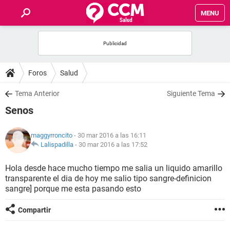
MENU
INICIO
FOROS
Foros
Salud
SALUD
Tema Anterior
Siguiente Tema
Senos
FAMILIA
maggyrroncito
- 30 mar 2016 a las 16:11
NUTRICIÓN
Lalispadilla
-
30 mar 2016 a las 17:52
Hola desde hace mucho tiempo me salia un liquido amarillo
BIENESTAR
transparente el dia de hoy me salio tipo sangre-definicion
sangre] porque me esta pasando esto
SEXUALIDAD
Compartir
GLOSARIO