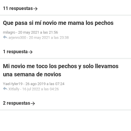
11 respuestas
Que pasa si mí novio me mama los pechos
milagro
-
20 may 2021 a las 21:56
arjenro300
-
20 may 2021 a las 23:38
1 respuesta
Mi novio me toco los pechos y solo llevamos
una semana de novios
Yael-tyler19
-
26 ago 2019 a las 07:24
Xitlally
-
16 jul 2022 a las 04:26
2 respuestas