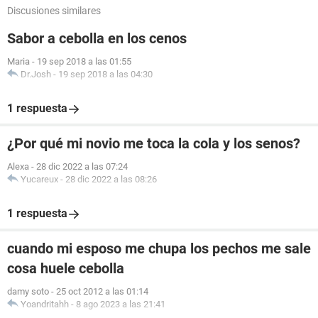
Discusiones similares
Sabor a cebolla en los cenos
Maria
-
19 sep 2018 a las 01:55
Dr.Josh
-
19 sep 2018 a las 04:30
1 respuesta
¿Por qué mi novio me toca la cola y los senos?
Alexa
-
28 dic 2022 a las 07:24
Yucareux
-
28 dic 2022 a las 08:26
1 respuesta
cuando mi esposo me chupa los pechos me sale
cosa huele cebolla
damy soto
-
25 oct 2012 a las 01:14
Yoandritahh
-
8 ago 2023 a las 21:41