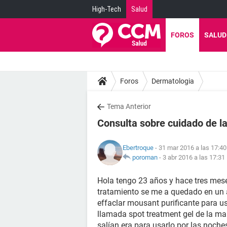
High-Tech
Salud
FOROS
SALUD
Foros
Dermatologia
Tema Anterior
Consulta sobre cuidado de la
Ebertroque
- 31 mar 2016 a las 17:40
poroman
-
3 abr 2016 a las 17:31
Hola tengo 23 años y hace tres mese
tratamiento se me a quedado en un a
effaclar mousant purificante para u
llamada spot treatment gel de la ma
salían era para usarlo por las noche