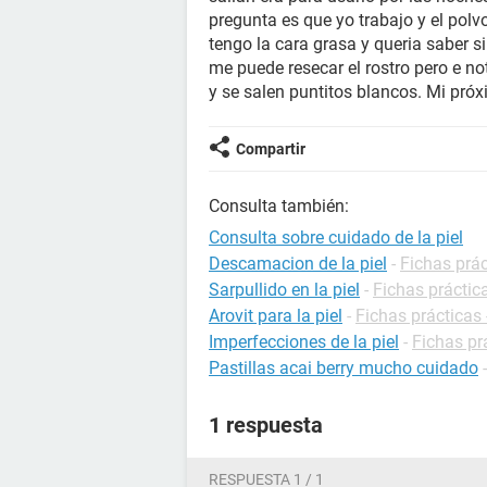
pregunta es que yo trabajo y el polv
tengo la cara grasa y queria saber si
me puede resecar el rostro pero e n
y se salen puntitos blancos. Mi pró
Compartir
Consulta también:
Consulta sobre cuidado de la piel
Descamacion de la piel
-
Fichas prá
Sarpullido en la piel
-
Fichas práctic
Arovit para la piel
-
Fichas práctica
Imperfecciones de la piel
-
Fichas prá
Pastillas acai berry mucho cuidado
1 respuesta
RESPUESTA 1 / 1