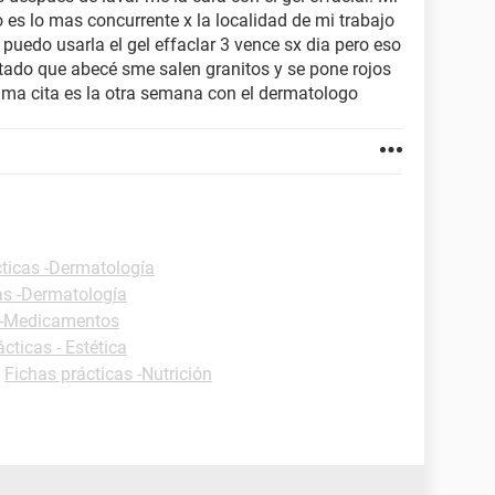
o es lo mas concurrente x la localidad de mi trabajo
 puedo usarla el gel effaclar 3 vence sx dia pero eso
otado que abecé sme salen granitos y se pone rojos
xima cita es la otra semana con el dermatologo
cticas -Dermatología
as -Dermatología
s -Medicamentos
cticas - Estética
-
Fichas prácticas -Nutrición