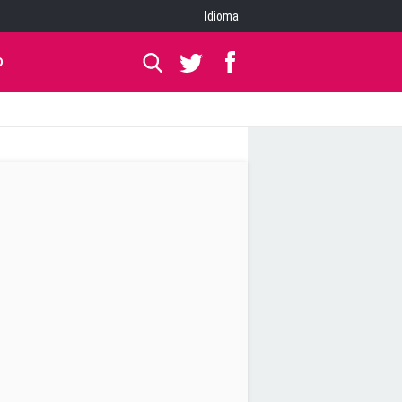
Idioma
O