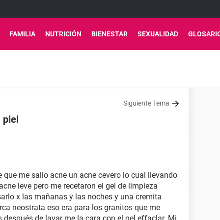
FAMILIA
NUTRICIÓN
BIENESTAR
SEXUALIDAD
GLOSARI
Siguiente Tema
 piel
 que me salio acne un acne cevero lo cual llevando
cne leve pero me recetaron el gel de limpieza
sarlo x las mañanas y las noches y una cremita
rca neostrata eso era para los granitos que me
s después de lavar me la cara con el gel effaclar. Mi