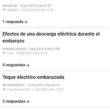
terezamay
-
12 jun 2015 a las 21:25
Abigail P.
-
22 jun 2015 a las 15:35
1 respuesta
Efectos de una descarga eléctrica durante el
embarazo
Soledad Udrisard
-
7 ago 2016 a las 22:58
Lore
-
10 abr 2021 a las 21:56
5 respuestas
Toque electrico embarazada
3015069490101
-
12 oct 2021 a las 22:18
Francheska1323
-
1 abr 2023 a las 17:39
2 respuestas