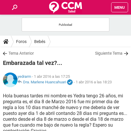
MENU
INICIO
FOROS
Foros
Bebés
SALUD
Tema Anterior
Siguiente Tema
Embarazada tal vez?...
FAMILIA
yedrarm
- 1 abr 2016 a las 17:25
NUTRICIÓN
Dra. Marlene Huancahuari
-
1 abr 2016 a las 18:23
Hola buenas tardes mi nombre es Yedra tengo 26 años, mi
BIENESTAR
pregunta es, el dia 8 de Marzo 2016 fue mi primer dia de
regla a los 10 dias manché de nuevo y me deberia de ver
SEXUALIDAD
puesto ayer dia 1 de abril contando 28 dias mi pregunta es...
cuento desde el dia 8 de marzo o desde el dia 18 de marzo
que fue cuando me bajo de nuevo la regla? Espero su
GLOSARIO
contestación Gracias