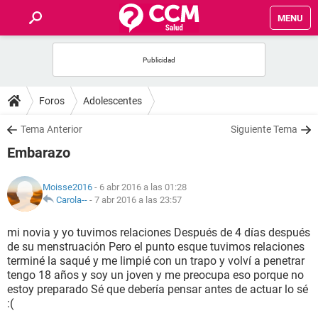
MENU
INICIO
FOROS
Foros
Adolescentes
SALUD
Tema Anterior
Siguiente Tema
Embarazo
FAMILIA
Moisse2016
- 6 abr 2016 a las 01:28
NUTRICIÓN
Carola--
-
7 abr 2016 a las 23:57
mi novia y yo tuvimos relaciones Después de 4 días después
BIENESTAR
de su menstruación Pero el punto esque tuvimos relaciones
terminé la saqué y me limpié con un trapo y volví a penetrar
SEXUALIDAD
tengo 18 años y soy un joven y me preocupa eso porque no
estoy preparado Sé que debería pensar antes de actuar lo sé
:(
GLOSARIO