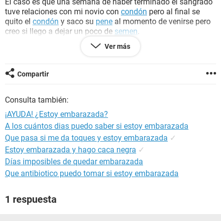
El caso es que una semana de haber terminado el sangrado
tuve relaciones con mi novio con
condón
pero al final se
quito el
condón
y saco su
pene
al momento de venirse pero
creo si llego a dejar un poco de
semen
.
Ver más
después de esto me están doliendo los ovarios, de que
puede ser?
Compartir
estoy preocupada, ¿Que debería hacer si estoy en mis días
fértiles?
Consulta también:
¡AYUDA! ¿Estoy embarazada?
A los cuántos dias puedo saber si estoy embarazada
Que pasa si me da toques y estoy embarazada
✓
Estoy embarazada y hago caca negra
✓
Días imposibles de quedar embarazada
Que antibiotico puedo tomar si estoy embarazada
1 respuesta