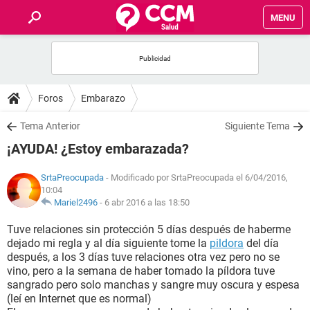
MENU
INICIO
FOROS
Foros
Embarazo
SALUD
Tema Anterior
Siguiente Tema
¡AYUDA! ¿Estoy embarazada?
FAMILIA
SrtaPreocupada
- Modificado por SrtaPreocupada el 6/04/2016,
10:04
NUTRICIÓN
Mariel2496
-
6 abr 2016 a las 18:50
Tuve relaciones sin protección 5 días después de haberme
BIENESTAR
dejado mi regla y al día siguiente tome la
pildora
del día
después, a los 3 días tuve relaciones otra vez pero no se
SEXUALIDAD
vino, pero a la semana de haber tomado la píldora tuve
sangrado pero solo manchas y sangre muy oscura y espesa
(leí en Internet que es normal)
GLOSARIO