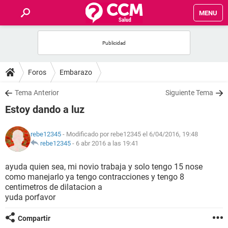
MENU
INICIO
FOROS
Foros
Embarazo
SALUD
Tema Anterior
Siguiente Tema
Estoy dando a luz
FAMILIA
rebe12345
- Modificado por rebe12345 el 6/04/2016, 19:48
NUTRICIÓN
rebe12345
-
6 abr 2016 a las 19:41
ayuda quien sea, mi novio trabaja y solo tengo 15 nose
BIENESTAR
como manejarlo ya tengo contracciones y tengo 8
centimetros de dilatacion a
SEXUALIDAD
yuda porfavor
Compartir
GLOSARIO