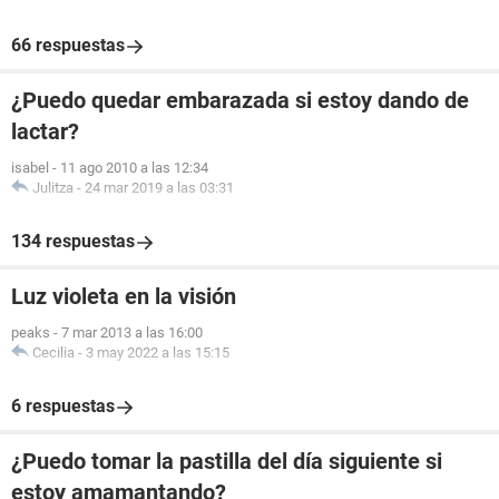
66 respuestas
¿Puedo quedar embarazada si estoy dando de
lactar?
isabel
-
11 ago 2010 a las 12:34
Julitza
-
24 mar 2019 a las 03:31
134 respuestas
Luz violeta en la visión
peaks
-
7 mar 2013 a las 16:00
Cecilia
-
3 may 2022 a las 15:15
6 respuestas
¿Puedo tomar la pastilla del día siguiente si
estoy amamantando?