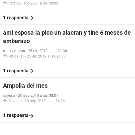
xdrt
-
25 ago 2021 a las 09:02
1 respuesta
ami esposa la pico un alacran y tine 6 meses de
embarazo
melky moran
-
25 dic 2012 a las 21:04
Abigail P.
-
25 dic 2012 a las 21:37
1 respuesta
Ampolla del mes
sayuryi
-
29 sep 2016 a las 08:07
Dr.Josh
-
29 sep 2016 a las 14:36
1 respuesta