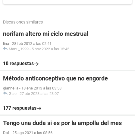
Discusiones similares
norifam altero mi ciclo mestrual
lina
-
28 feb 2012 a las 02:41
Manu_1999
-
5 nov 2022 a las 15:45
18 respuestas
Método anticonceptivo que no engorde
giannella
-
18 ene 2013 a las 03:58
Gise
-
27 abr 2023 a las 23:07
177 respuestas
Tengo una duda si es por la ampolla del mes
Daf
-
25 ago 2021 a las 08:56