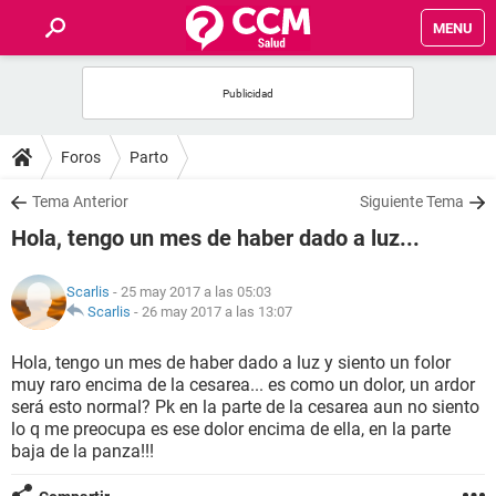
MENU
INICIO
FOROS
Foros
Parto
SALUD
Tema Anterior
Siguiente Tema
Hola, tengo un mes de haber dado a luz...
FAMILIA
Scarlis
- 25 may 2017 a las 05:03
NUTRICIÓN
Scarlis
-
26 may 2017 a las 13:07
Hola, tengo un mes de haber dado a luz y siento un folor
BIENESTAR
muy raro encima de la cesarea... es como un dolor, un ardor
será esto normal? Pk en la parte de la cesarea aun no siento
SEXUALIDAD
lo q me preocupa es ese dolor encima de ella, en la parte
baja de la panza!!!
GLOSARIO