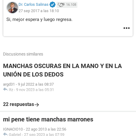
Dr. Carlos Salinas
16.108
27 sep 2017 a las 18:10
Si, mejor espera y luego regresa.
Discusiones similares
MANCHAS OSCURAS EN LA MANO Y EN LA
UNIÓN DE LOS DEDOS
argd31
-
9 jul 2022 a las 08:37
Itz
-
9 nov 2023 a las 05:31
22 respuestas
mi pene tiene manchas marrones
IGNACIO10
-
22 ago 2013 a las 22:56
Gabriel
-
27 sep 2023 a las 07:59