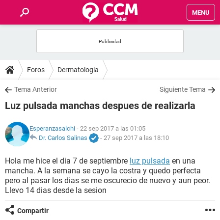
MENU
INICIO
FOROS
Foros
Dermatologia
SALUD
Tema Anterior
Siguiente Tema
Luz pulsada manchas despues de realizarla
FAMILIA
Esperanzasalchi
- 22 sep 2017 a las 01:05
NUTRICIÓN
Dr. Carlos Salinas
-
27 sep 2017 a las 18:10
Hola me hice el dia 7 de septiembre
luz pulsada
en una
BIENESTAR
mancha. A la semana se cayo la costra y quedo perfecta
pero al pasar los dias se me oscurecio de nuevo y aun peor.
SEXUALIDAD
Llevo 14 dias desde la sesion
Compartir
GLOSARIO