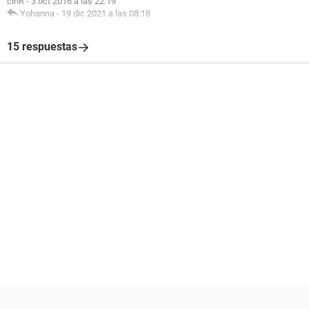
cinR
-
3 oct 2016 a las 22:19
Yohanna
-
19 dic 2021 a las 08:18
15 respuestas