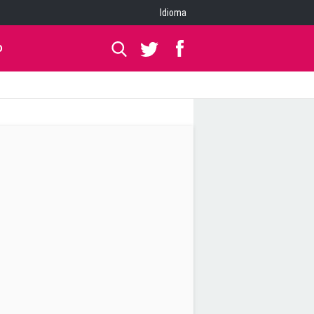
Idioma
O