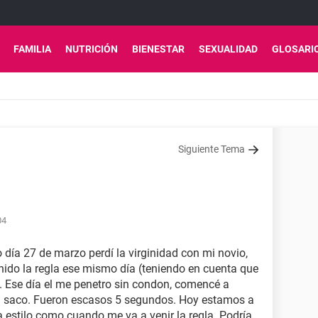
FAMILIA
NUTRICIÓN
BIENESTAR
SEXUALIDAD
GLOSARI
Siguiente Tema
04
 día 27 de marzo perdí la virginidad con mi novio,
ido la regla ese mismo día (teniendo en cuenta que
). Ese día el me penetro sin condon, comencé a
 la saco. Fueron escasos 5 segundos. Hoy estamos a
pa estilo como cuando me va a venir la regla. Podría