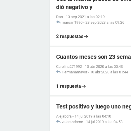
dió negativo y
Dan
-
13 sep 2021 a las 02:19
marsan1990
-
28 sep 2023 a las 09:26
2 respuestas
Cuantos meses son 23 sema
Carolina271992
-
10 abr 2020 a las 00:43
Hermanamayor
-
10 abr 2020 a las 01:44
1 respuesta
Test positivo y luego uno ne
Alejabdra
-
14 jul 2019 a las 04:10
valorandome
-
14 jul 2019 a las 04:53