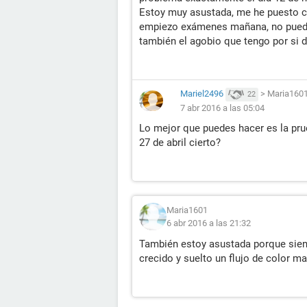
Estoy muy asustada, me he puesto cal
empiezo exámenes mañana, no puedo 
también el agobio que tengo por si d
Mariel2496
>
Maria160
22
7 abr 2016 a las 05:04
Lo mejor que puedes hacer es la prue
27 de abril cierto?
Maria1601
6 abr 2016 a las 21:32
También estoy asustada porque sient
crecido y suelto un flujo de color ma