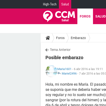
High-Tech
Salud
FOROS
SALUD
Foros
Embarazo
Tema Anterior
Posible embarazo
Maria1601
- 6 abr 2016 a las 19:11
Mariel2496
-
7 abr 2016 a las 05:
Hola, mi nombre es María. El pasado
se suponía que me debería haber ven
soy regular y no lo suelo ser mucho
sangrar (por la rotura del himen) y
día 6 de abril y tengo dolores de tri