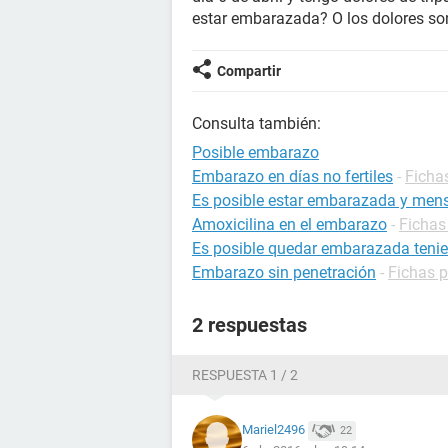
estar embarazada? O los dolores son
Compartir
Consulta también:
Posible embarazo
Embarazo en días no fertiles
-
Ficha
Es posible estar embarazada y mens
Amoxicilina en el embarazo
-
Fichas
Es posible quedar embarazada tenie
Embarazo sin penetración
-
Fichas 
2 respuestas
RESPUESTA 1 / 2
Mariel2496
22