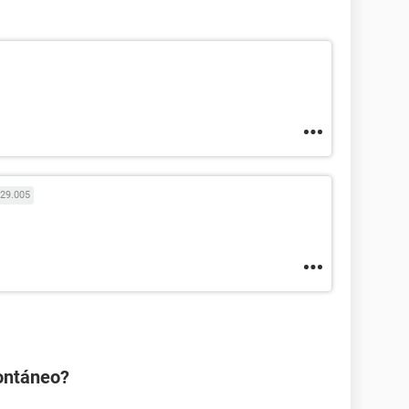
29.005
ontáneo?