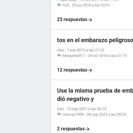
Yuli
-
25 jun 2018 a las 03:51
23 respuestas
tos en el embarazo peligros
clex
-
7 ene 2012 a las 21:22
Margarita911
-
29 oct 2018 a las 01:15
12 respuestas
Use la misma prueba de emba
dió negativo y
Dan
-
13 sep 2021 a las 02:19
marsan1990
-
28 sep 2023 a las 09:26
2 respuestas