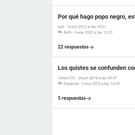
Por qué hago popo negro, e
isai
-
16 oct 2012 a las 19:21
Ruth
-
3 ene 2022 a las 13:23
22 respuestas
Los quistes se confunden c
Yaresi123
-
24 jun 2016 a las 03:47
Deyanira
-
9 ene 2023 a las 14:55
5 respuestas