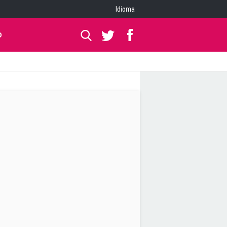
Idioma
O