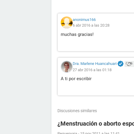
anonimus166
6 abr 2016 a las 20:28
muchas gracias!
Dra. Marlene Huancahuari
27 abr 2016 a las 01:18
A ti por escribir
Discusiones similares
¿Menstruación o aborto esp
Pequenyaja
-
15 nov 2011 a las 11:41