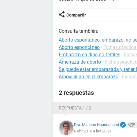
Compartir
Consulta también:
Aborto espontaneo, embarazo, no se
Aborto espontáneo
-
Fichas práctic
Embarazo en días no fertiles
-
Ficha
Amenaza de aborto
-
Fichas práctic
Se puede estar embarazada y tener l
Amoxicilina en el embarazo
-
Fichas
2 respuestas
RESPUESTA 1 / 2
Dra. Marlene Huancahuari
6 abr 2016 a las 20:21