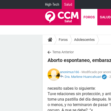
High-Tech
Salud
FOROS
SALUD
Foros
Adolescentes
Tema Anterior
Aborto espontaneo, embarazo
anonimus166
- Modificado por anon
Dra. Marlene Huancahuari
-
2
necesito sabes lo siguiente:
Tuve relaciones sin protección, y an
tome una pastilla del día después. 
o menos, y no terminaron de pasar 1
oscuro. A que se debe? :"v