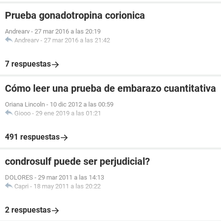
Prueba gonadotropina corionica
Andrearv
-
27 mar 2016 a las 20:19
Andrearv
-
27 mar 2016 a las 21:42
7 respuestas
Cómo leer una prueba de embarazo cuantitativa
Oriana Lincoln
-
10 dic 2012 a las 00:59
Giooo
-
29 ene 2019 a las 01:21
491 respuestas
condrosulf puede ser perjudicial?
DOLORES
-
29 mar 2011 a las 14:13
Capri
-
18 may 2011 a las 20:22
2 respuestas