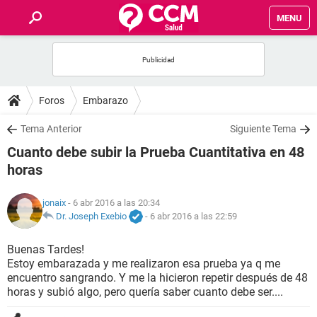
MENU
INICIO
FOROS
Foros
Embarazo
SALUD
Tema Anterior
Siguiente Tema
Cuanto debe subir la Prueba Cuantitativa en 48
FAMILIA
horas
NUTRICIÓN
jonaix
- 6 abr 2016 a las 20:34
Dr. Joseph Exebio
-
6 abr 2016 a las 22:59
BIENESTAR
Buenas Tardes!
Estoy embarazada y me realizaron esa prueba ya q me
SEXUALIDAD
encuentro sangrando. Y me la hicieron repetir después de 48
horas y subió algo, pero quería saber cuanto debe ser....
GLOSARIO