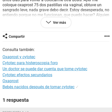
coloque oxaprost 75 dos pastillas via vaginal, obtuve un
sangrado leve, nada grave debo decir. Estoy desesperada, no
entiendo porque no me funcionan, que puedo hacer? Alguien
que haya pasado por lo mismo?
Ver más
Aclaro que en mi pais no es legal el aborto.
Cualquier comentario para criticar y o juzgar abstenganse,
no me interesa.
Compartir
Consulta también:
Oxaprost y cytotec
Cytotec para histeroscopia foro
Un doctor se puede dar cuenta que tome cytotec
Cytotec efectos secundarios
Oxaprost
Bebés nacidos después de tomar cytotec
✓
1 respuesta