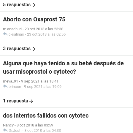
5 respuestas
Aborto con Oxaprost 75
m.anachuri
-
20 oct 2013 a las 23:38
c-salinas
-
23 oct 2013 a las 02:55
3 respuestas
Alguna que haya tenido a su bebé después de
usar misoprostol o cytotec?
meva_91
-
9 sep 2021 a las 18:41
brincon
-
9 sep 2021 a las 19:09
1 respuesta
dos intentos fallidos con cytotec
Nancy
-
8 oct 2018 a las 03:59
Dr.Josh
-
8 oct 2018 a las 04:33