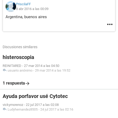
PriscilaFF
8 abr 2016 a las 00:09
Argentina, buenos aires
Discusiones similares
histeroscopia
REINITARED
-
27 mar 2014 a las 04:50
usuario anónimo
-
29 mar 2014 a las 19:52
1 respuesta
Ayuda porfavor usé Cytotec
vickymorenoz
-
22 jul 2017 a las 02:08
Ludyhernandez8505
-
24 jul 2017 a las 02:16