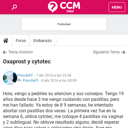
MENU
INICIO
FOROS
Foros
Embarazo
SALUD
Tema Anterior
Siguiente Tema
Oxaprost y cytotec
FAMILIA
PriscilaFF
- 7 abr 2016 a las 23:58
NUTRICIÓN
PriscilaFF
-
8 abr 2016 a las 00:09
Hola, vengo a pedirles su atencion y sus consejos. Tengo 19
BIENESTAR
años desde hace 3 me vengo cuidando con pastillas, pero
me han fallado. Ya estoy de 8 9 semanas, he intentado
SEXUALIDAD
abortar con pastillas dos veces. La primera vez fue en la
semana 6, utilice cytotec, me coloque 4 pastillas via vaginal
y 2 sublingual. No obtuve resultado alguno, decidi esperar
GLOSARIO
unos dias para volver a colocarme otra dosis. Ayer me