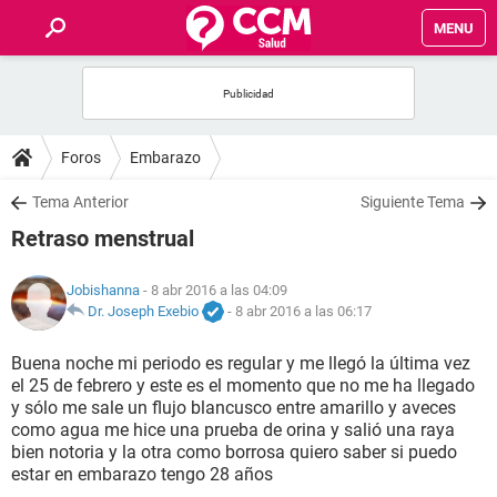
MENU
INICIO
FOROS
Foros
Embarazo
SALUD
Tema Anterior
Siguiente Tema
Retraso menstrual
FAMILIA
Jobishanna
- 8 abr 2016 a las 04:09
NUTRICIÓN
Dr. Joseph Exebio
-
8 abr 2016 a las 06:17
Buena noche mi periodo es regular y me llegó la última vez
BIENESTAR
el 25 de febrero y este es el momento que no me ha llegado
y sólo me sale un flujo blancusco entre amarillo y aveces
SEXUALIDAD
como agua me hice una prueba de orina y salió una raya
bien notoria y la otra como borrosa quiero saber si puedo
estar en embarazo tengo 28 años
GLOSARIO