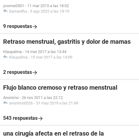
yvonne0501
-
11 mar 2015 a las 18:02
Samantha
-
5 ago 2022 a las 18:19
9 respuestas
Retraso menstrual, gastritis y dolor de mamas
Klaupalma
-
14 mar 2017 a las 13:44
Klaupalma
-
15 mar 2017 a las 14:09
2 respuestas
Flujo blanco cremoso y retraso menstrual
Anonimo
-
26 nov 2011 a las 22:12
anonimo0026
-
31 may 2019 a las 21:49
543 respuestas
una cirugía afecta en el retraso de la