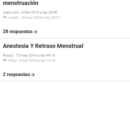
menstruación
mani_luci
-
8 feb 2013 a las 20:40
Liseth
-
30 ene 2023 a las 20:31
28 respuestas
Anestesia Y Retraso Menstrual
Rosxz
-
13 may 2014 a las 04:14
Erika
-
8 feb 2020 a las 16:16
2 respuestas