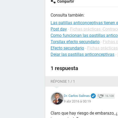
Compartir
Consulta también:
Las patillas anticonceptivas tienen 
Post day
-
Fichas prácticas -Contra
Como funcionan las pastillas antic
Torsilax efecto secundario
-
Fichas 
Efecto secundario
-
Fichas prácticas
Dejar las pastillas anticonceptivas
-
1 respuesta
RÉPONSE 1 / 1
Dr. Carlos Salinas
16.108
9 abr 2016 à 00:19
Claro que hay riesgo de embarazo, ¿