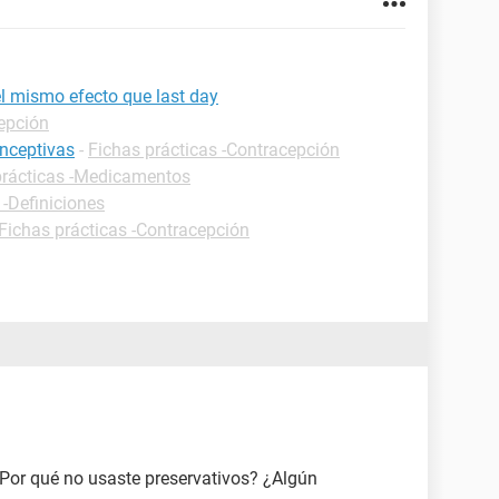
el mismo efecto que last day
cepción
onceptivas
-
Fichas prácticas -Contracepción
prácticas -Medicamentos
 -Definiciones
Fichas prácticas -Contracepción
Por qué no usaste preservativos? ¿Algún