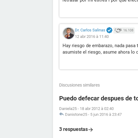
retrasar por mi estrés l por qué efe
Dr. Carlos Salinas
16.108
12 abr 2016 à 11:40
Hay riesgo de embarazo, nada pasa 
asumiste el riesgo, asume ahora lo 
Discusiones similares
Puedo defecar despues de to
Daniela25
-
18 abr 2012 à 02:40
Danistone25
-
5 jun 2016 à 23:47
3 respuestas