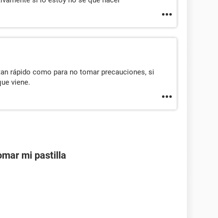
ctivamente si lo estoy no sé qué hacer
tan rápido como para no tomar precauciones, si
que viene.
mar mi pastilla