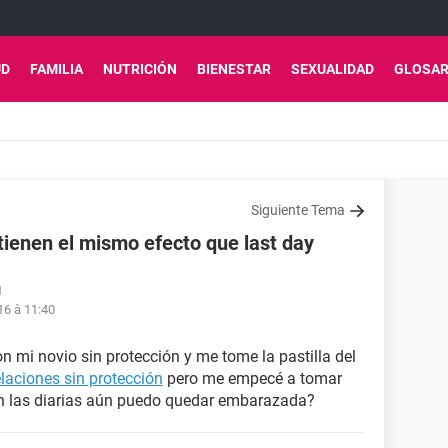
UD
FAMILIA
NUTRICIÓN
BIENESTAR
SEXUALIDAD
GLOSAR
Siguiente Tema
 tienen el mismo efecto que last day
1
16 à 11:40
 mi novio sin protección y me tome la pastilla del
elaciones sin protección
pero me empecé a tomar
son las diarias aún puedo quedar embarazada?