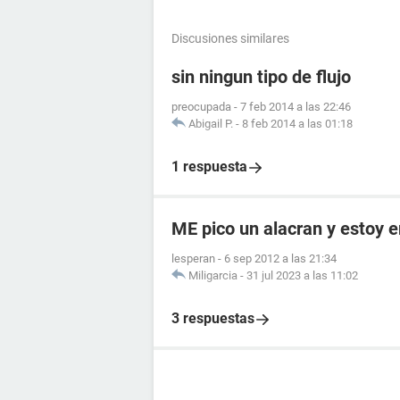
Discusiones similares
sin ningun tipo de flujo
preocupada
-
7 feb 2014 a las 22:46
Abigail P.
-
8 feb 2014 a las 01:18
1 respuesta
ME pico un alacran y estoy
lesperan
-
6 sep 2012 a las 21:34
Miligarcia
-
31 jul 2023 a las 11:02
3 respuestas