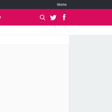
Idioma
O