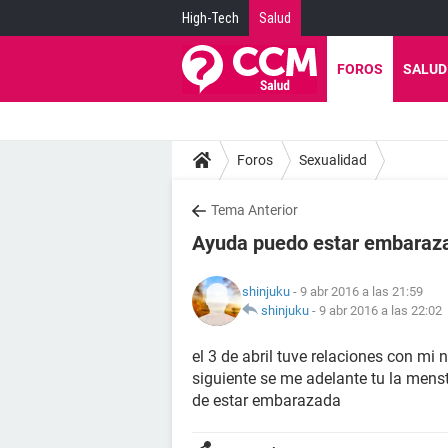
High-Tech
Salud
FOROS
SALUD
Foros
Sexualidad
Tema Anterior
Ayuda puedo estar embaraz
shinjuku
- 9 abr 2016 a las 21:59
shinjuku
-
9 abr 2016 a las 22:02
el 3 de abril tuve relaciones con mi 
siguiente se me adelante tu la menst
de estar embarazada