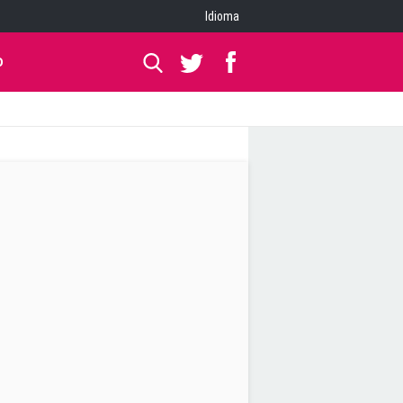
Idioma
O