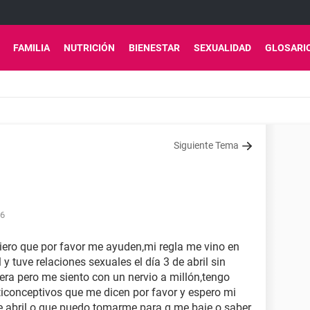
FAMILIA
NUTRICIÓN
BIENESTAR
SEXUALIDAD
GLOSARI
Siguiente Tema
06
iero que por favor me ayuden,mi regla me vino en
 y tuve relaciones sexuales el día 3 de abril sin
era pero me siento con un nervio a millón,tengo
iconceptivos que me dicen por favor y espero mi
 de abril o que puedo tomarme para q me baje o saber