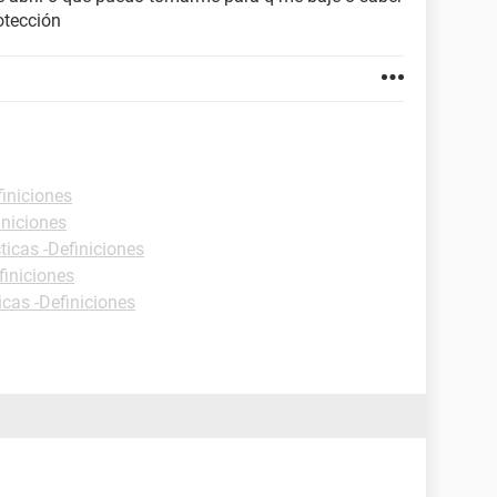
otección
finiciones
iniciones
ticas -Definiciones
finiciones
icas -Definiciones