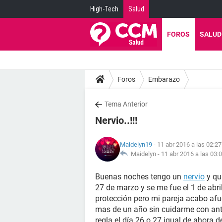
High-Tech
Salud
FOROS
SALUD
Foros
Embarazo
Tema Anterior
Nervio..!!!
Maidelyn19
- 11 abr 2016 a las 02:27
Maidelyn -
11 abr 2016 a las 03:
Buenas noches tengo un
nervio
y qu
27 de marzo y se me fue el 1 de abril
protección pero mi pareja acabo afu
mas de un año sin cuidarme con ant
regla el día 26 o 27 igual de ahora