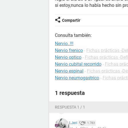
si estoy,nunca lo había hecho sin pr
Compartir
Consulta también:
Nervio..!!!
Nervio frenico
-
Fichas prácticas -De
Nervio optico
-
Fichas prácticas -Def
Nervio cubital recorrido
-
Fichas prác
Nervio espinal
-
Fichas prácticas -De
Nervio neumogastrico
-
Fichas práct
1 respuesta
RESPUESTA 1 / 1
LJeri
1.783