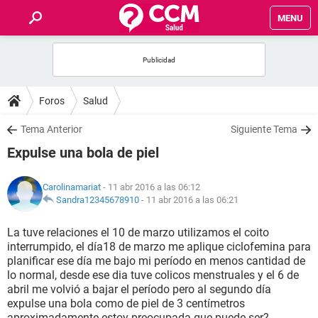
MENU
INICIO
FOROS
Foros
Salud
SALUD
Tema Anterior
Siguiente Tema
Expulse una bola de piel
FAMILIA
Carolinamariat
- 11 abr 2016 a las 06:12
NUTRICIÓN
Sandra12345678910
-
11 abr 2016 a las 06:21
La tuve relaciones el 10 de marzo utilizamos el coito
BIENESTAR
interrumpido, el día18 de marzo me aplique ciclofemina para
planificar ese día me bajo mi período en menos cantidad de
SEXUALIDAD
lo normal, desde ese dia tuve colicos menstruales y el 6 de
abril me volvió a bajar el período pero al segundo día
expulse una bola como de piel de 3 centímetros
GLOSARIO
aproximadamente estoy preocupada que puede ser?