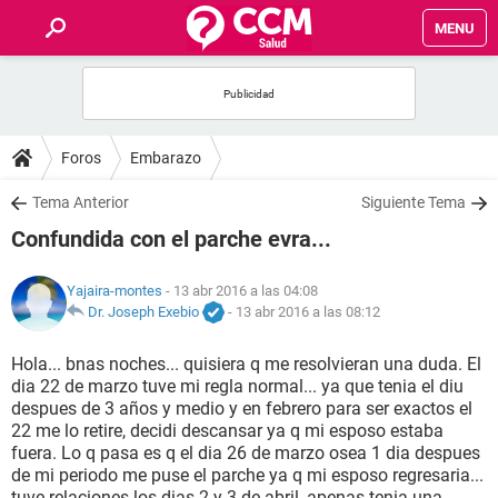
MENU
INICIO
FOROS
Foros
Embarazo
SALUD
Tema Anterior
Siguiente Tema
Confundida con el parche evra...
FAMILIA
Yajaira-montes
- 13 abr 2016 a las 04:08
NUTRICIÓN
Dr. Joseph Exebio
-
13 abr 2016 a las 08:12
Hola... bnas noches... quisiera q me resolvieran una duda. El
BIENESTAR
dia 22 de marzo tuve mi regla normal... ya que tenia el diu
despues de 3 años y medio y en febrero para ser exactos el
SEXUALIDAD
22 me lo retire, decidi descansar ya q mi esposo estaba
fuera. Lo q pasa es q el dia 26 de marzo osea 1 dia despues
de mi periodo me puse el parche ya q mi esposo regresaria...
GLOSARIO
tuve relaciones los dias 2 y 3 de abril, apenas tenia una