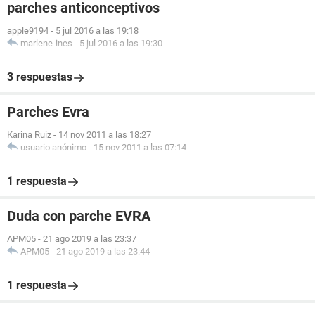
parches anticonceptivos
apple9194
-
5 jul 2016 a las 19:18
marlene-ines
-
5 jul 2016 a las 19:30
3 respuestas
Parches Evra
Karina Ruiz
-
14 nov 2011 a las 18:27
usuario anónimo
-
15 nov 2011 a las 07:14
1 respuesta
Duda con parche EVRA
APM05
-
21 ago 2019 a las 23:37
APM05
-
21 ago 2019 a las 23:44
1 respuesta