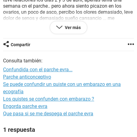
semana cn el parche.. pero ahora siento picazon en los
ovarios, un poco de asco, percibo los olores demasiado, leve
dolor de senos y demasiado sueño cansancio ... me
preocupa ya q soy muy activa y x mas q me quiero levantar
Ver más
no puedo... cabe mencionar q tengo ya dos niñas. Aun no
tengo falta de mi periodo faltan 6 dias soy demasiado
regular... agradeceria su ayuda gracias
Compartir
Consulta también:
Confundida con el parche evra...
Parche anticonceptivo
Se puede confundir un quiste con un embarazo en una
ecografía
Los quistes se confunden con embarazo ?
Engorda parche evra
Que pasa si se me despega el parche evra
1 respuesta