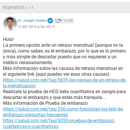
RESPUESTA 1 / 1
Dr. Joseph Exebio
16.358
13 abr 2016 a las 08:12
Hola!
La primera opción ante un retraso menstrual (aunque no la
única), como sabes, es el embarazo, por lo que es lo primero
y más simple de descartar puesto que no requieres a un
médico necesariamente.
Más información sobre las causas de retraso menstrual en
el siguiente link (aquí puedes ver esas otras causas):
https://salud.ccm.net/faq/5655-las-causas-de-un-retraso-de-
la-menstruacion
Realízate la prueba de HCG beta cuantitativa en sangre para
descartar el embarazo y que estés más tranquila…
Más información de Prueba de embarazo
https://salud.ccm.net/faq/256-como-funcionan-los-test-de-
embarazo-preguntas-frecuentes
https://salud.ccm.net/faq/6055-pruebas-de-embarazo-
cualitativas-o-cuantitativas