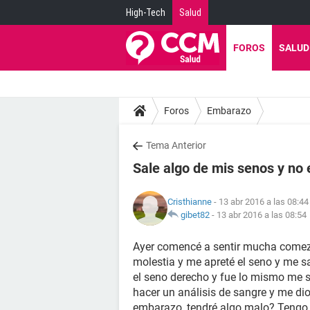
High-Tech
Salud
FOROS
SALUD
Foros
Embarazo
Tema Anterior
Sale algo de mis senos y no
Cristhianne
- 13 abr 2016 a las 08:44
gibet82
-
13 abr 2016 a las 08:54
Ayer comencé a sentir mucha comezo
molestia y me apreté el seno y me s
el seno derecho y fue lo mismo me s
hacer un análisis de sangre y me di
embarazo, tendré algo malo? Tengo 