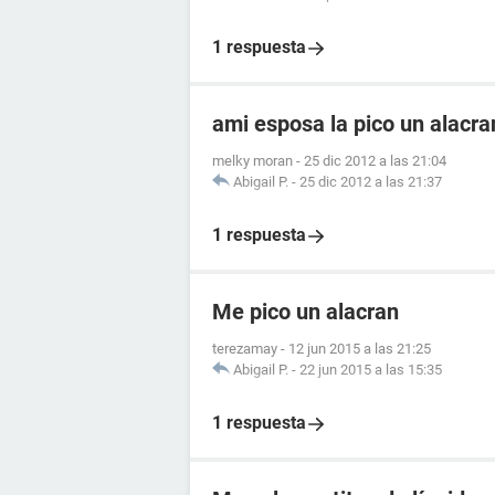
1 respuesta
ami esposa la pico un alacr
melky moran
-
25 dic 2012 a las 21:04
Abigail P.
-
25 dic 2012 a las 21:37
1 respuesta
Me pico un alacran
terezamay
-
12 jun 2015 a las 21:25
Abigail P.
-
22 jun 2015 a las 15:35
1 respuesta