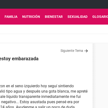
FAMILIA
NUTRICIÓN
BIENESTAR
SEXUALIDAD
GLOSARI
Siguiente Tema
 estoy embarazada
n en el seno izquierdo hoy seguí sintiendo
alió tipo agua y después una gota blanca, me apreté
ale líquido transparente inmediatamente me fui
o negativo... Estoy asustada pues pensé era por
24 años. Ayudenme a salir un poco de duda.