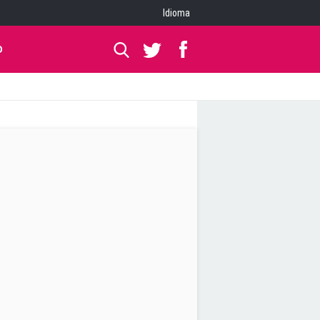
Idioma
O