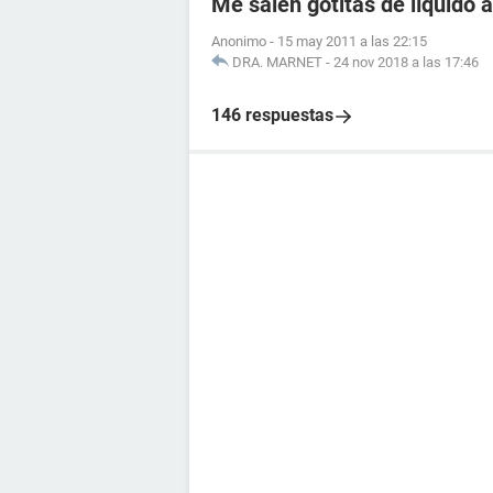
Me salen gotitas de líquido a
Anonimo
-
15 may 2011 a las 22:15
DRA. MARNET
-
24 nov 2018 a las 17:46
146 respuestas