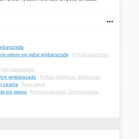
 embarazada
 los senos sin estar embarazada
-
Fichas prácticas -
Foro sexualidad
estoy embarazada
-
Fichas prácticas -Embarazo
en vagina
-
Foro salud
de los senos
-
Fichas prácticas -Dermatología