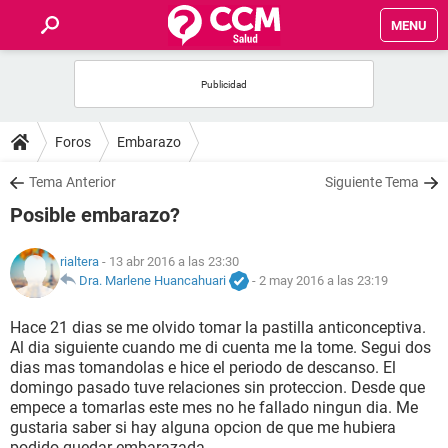
MENU
INICIO
FOROS
Foros
Embarazo
SALUD
Tema Anterior
Siguiente Tema
Posible embarazo?
FAMILIA
rialtera
- 13 abr 2016 a las 23:30
NUTRICIÓN
Dra. Marlene Huancahuari
-
2 may 2016 a las 23:19
Hace 21 dias se me olvido tomar la pastilla anticonceptiva.
BIENESTAR
Al dia siguiente cuando me di cuenta me la tome. Segui dos
dias mas tomandolas e hice el periodo de descanso. El
SEXUALIDAD
domingo pasado tuve relaciones sin proteccion. Desde que
empece a tomarlas este mes no he fallado ningun dia. Me
gustaria saber si hay alguna opcion de que me hubiera
GLOSARIO
podido quedar embarazada.