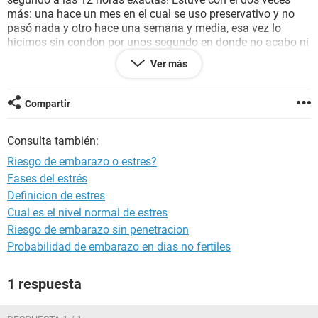
más: una hace un mes en el cual se uso preservativo y no
pasó nada y otro hace una semana y media, esa vez lo
hicimos sin condon por unos segundo en donde no acabo ni
boto nada! La cosa es que estoy en mi día 32 del ciclo y aun
Ver más
no me ha llegado, cabe destacar que había estado bajo
mucho estrés por los estudios y que es la primera ausencia
del periodo que tendria, hay riesgo de embarazo? Estoy
Compartir
asustada
Consulta también:
Riesgo de embarazo o estres?
Fases del estrés
Definicion de estres
Cual es el nivel normal de estres
Riesgo de embarazo sin penetracion
Probabilidad de embarazo en dias no fertiles
1 respuesta