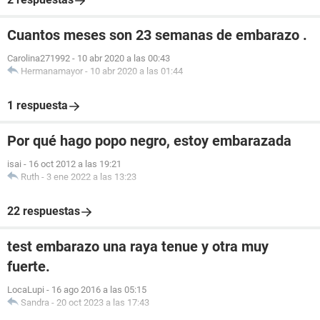
Cuantos meses son 23 semanas de embarazo .
Carolina271992
-
10 abr 2020 a las 00:43
Hermanamayor
-
10 abr 2020 a las 01:44
1 respuesta
Por qué hago popo negro, estoy embarazada
isai
-
16 oct 2012 a las 19:21
Ruth
-
3 ene 2022 a las 13:23
22 respuestas
test embarazo una raya tenue y otra muy
fuerte.
LocaLupi
-
16 ago 2016 a las 05:15
Sandra
-
20 oct 2023 a las 17:43