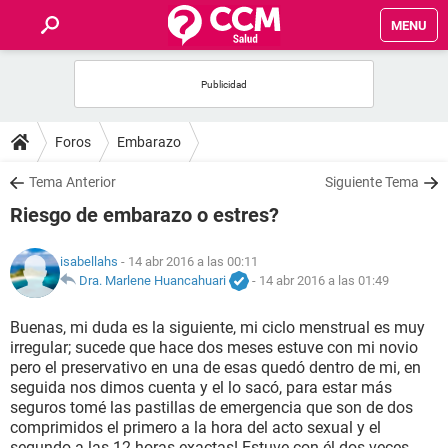
MENU
INICIO
FOROS
Foros
Embarazo
SALUD
Tema Anterior
Siguiente Tema
Riesgo de embarazo o estres?
FAMILIA
isabellahs
- 14 abr 2016 a las 00:11
NUTRICIÓN
Dra. Marlene Huancahuari
-
14 abr 2016 a las 01:49
Buenas, mi duda es la siguiente, mi ciclo menstrual es muy
BIENESTAR
irregular; sucede que hace dos meses estuve con mi novio
pero el preservativo en una de esas quedó dentro de mi, en
SEXUALIDAD
seguida nos dimos cuenta y el lo sacó, para estar más
seguros tomé las pastillas de emergencia que son de dos
comprimidos el primero a la hora del acto sexual y el
GLOSARIO
segundo a las 12 horas exactas! Estuve con él dos veces