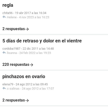
regla
chita96
-
19 abr 2017 a las 16:34
Helene
-
4 nov 2023 a las 16:23
2 respuestas
5 días de retraso y dolor en el vientre
cordoba1987
-
22 dic 2011 a las 14:48
lisanna
-
24 feb 2022 a las 19:23
220 respuestas
pinchazos en ovario
elena79
-
24 ago 2012 a las 09:45
c-salinas
-
24 ago 2012 a las 17:07
2 respuestas