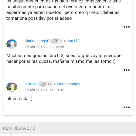
ps según mis cuentas tus días fertilez empieza en 2 días
posiblemente para cuando el óvulo este maduro los
espermas ya estén muetos , pero creo q mejor deberías
tomar una post day por si acaso
Mariansang90
>
lara113
2
15 abr 2016 a las 06:58
Muchísimas gracias lara113, si es lo que voy a tener que
hacer por si las dudas, mañana mismo me las tomo :)
lara113
>
Mariansang90
62
15 abr 2016 a las 13:35
ok de nada :)
RESPUESTA 2 / 2