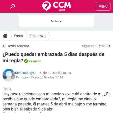
MENU
INICIO
FOROS
Foros
Embarazo
SALUD
Tema Anterior
Siguiente Tema
¿Puedo quedar embrazada 5 días después de
FAMILIA
mi regla?
Resuelto
NUTRICIÓN
Mariansang90
- 15 abr 2016 a las 06:25
rocio -
15 abr 2016 a las 17:14
BIENESTAR
Hola,
Hoy tuve relaciones con mi novio y eyaculó dentro de mi, ¿Es
SEXUALIDAD
posible que quede embarazada?, mi regla me vino la
semana pasada, él martes 5 de abril me bajo y me termino
bien bien él sábado 9 de abril.
GLOSARIO