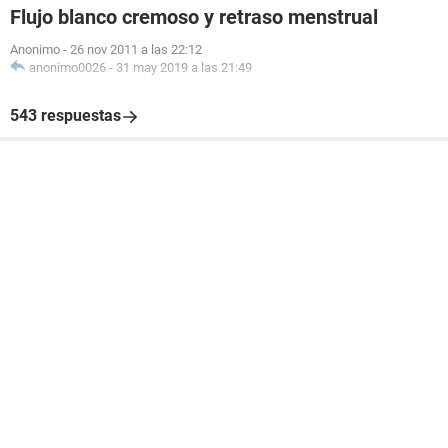
Flujo blanco cremoso y retraso menstrual
Anonimo
-
26 nov 2011 a las 22:12
anonimo0026
-
31 may 2019 a las 21:49
543 respuestas