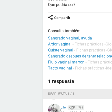
Que podría ser?
Compartir
Consulta también:
Sangrado vaginal, ayuda
Ardor vaginal
-
Fichas prácticas -Glo
Quiste vaginal
-
Fichas prácticas -Gl
Sangrado despues de tener relacion
Flujo vaginal marron
-
Fichas prácti
Tacto vaginal
-
Fichas prácticas -Ide
1 respuesta
RESPUESTA 1 / 1
LJeri
1.783