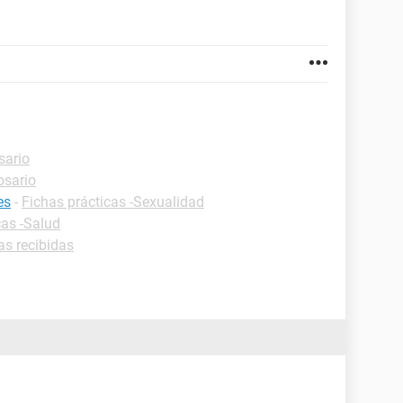
sario
osario
es
-
Fichas prácticas -Sexualidad
cas -Salud
as recibidas