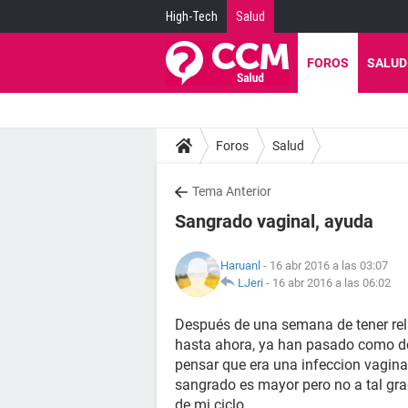
High-Tech
Salud
FOROS
SALUD
Foros
Salud
Tema Anterior
Sangrado vaginal, ayuda
Haruanl
- 16 abr 2016 a las 03:07
LJeri
-
16 abr 2016 a las 06:02
Después de una semana de tener rel
hasta ahora, ya han pasado como do
pensar que era una infeccion vaginal
sangrado es mayor pero no a tal gr
de mi ciclo