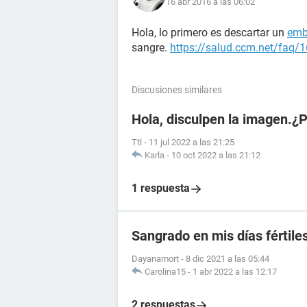
16 abr 2016 a las 06:02
Hola, lo primero es descartar un
emb
sangre.
https://salud.ccm.net/faq/
Discusiones similares
Hola, disculpen la imagen.¿
Ttl
-
11 jul 2022 a las 21:25
Karla
-
10 oct 2022 a las 21:12
1 respuesta
Sangrado en mis días fértile
Dayanamort
-
8 dic 2021 a las 05:44
Carolina15
-
1 abr 2022 a las 12:17
2 respuestas