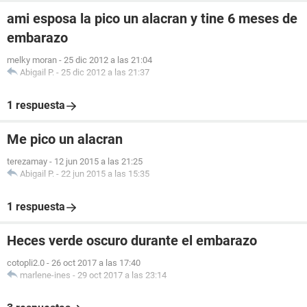
ami esposa la pico un alacran y tine 6 meses de
embarazo
melky moran
-
25 dic 2012 a las 21:04
Abigail P.
-
25 dic 2012 a las 21:37
1 respuesta
Me pico un alacran
terezamay
-
12 jun 2015 a las 21:25
Abigail P.
-
22 jun 2015 a las 15:35
1 respuesta
Heces verde oscuro durante el embarazo
cotopli2.0
-
26 oct 2017 a las 17:40
marlene-ines
-
29 oct 2017 a las 23:14