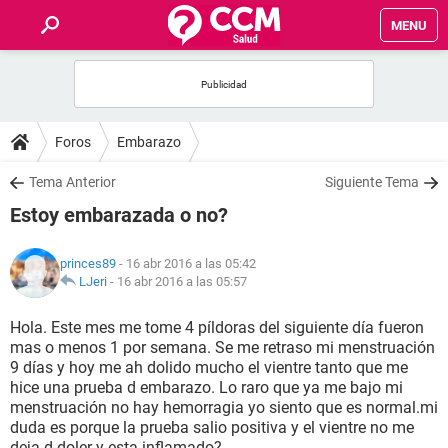
MENU
INICIO
FOROS
Foros
Embarazo
SALUD
Tema Anterior
Siguiente Tema
Estoy embarazada o no?
FAMILIA
princes89
- 16 abr 2016 a las 05:42
NUTRICIÓN
LJeri
-
16 abr 2016 a las 05:57
Hola. Este mes me tome 4 píldoras del siguiente día fueron
BIENESTAR
mas o menos 1 por semana. Se me retraso mi menstruación
9 días y hoy me ah dolido mucho el vientre tanto que me
SEXUALIDAD
hice una prueba d embarazo. Lo raro que ya me bajo mi
menstruación no hay hemorragia yo siento que es normal.mi
duda es porque la prueba salio positiva y el vientre no me
GLOSARIO
deja d doler y esta inflamado?