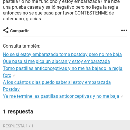
pastilla? o no me funcionó y estoy embarazada? me hize
una prueba casera y salió negativo pero no llega la regla
entonces no se que pasa por favor CONTESTENME de
antemano, gracias
Compartir
Consulta también:
No se si estoy embarazada tome postday pero no me baja
Que pasa si me pica un alacran y estoy embarazada
Tomo pastillas anticonceptivas y no me ha bajado la regla
foro
✓
A los cuántos dias puedo saber si estoy embarazada
Postday
Ya me termine las pastillas anticonceptivas y no me baja
✓
1 respuesta
RESPUESTA 1 / 1