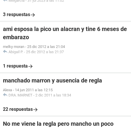
Miligarcia
-
31 jul 2023 a las 11:02
3 respuestas
ami esposa la pico un alacran y tine 6 meses de
embarazo
melky moran
-
25 dic 2012 a las 21:04
Abigail P.
-
25 dic 2012 a las 21:37
1 respuesta
manchado marron y ausencia de regla
Alexa
-
14 jun 2011 a las 12:15
DRA. MARNET
-
2 dic 2011 a las 18:34
22 respuestas
No me viene la regla pero mancho un poco