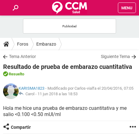
MENU
INICIO
FOROS
Foros
Embarazo
SALUD
Tema Anterior
Siguiente Tema
Resultado de prueba de embarazo cuantitativa
FAMILIA
Resuelto
NUTRICIÓN
KARISMA1823
- Modificado por Carlos-vialfa el 20/04/2016, 07:05
Carol -
11 jun 2018 a las 18:53
BIENESTAR
Hola me hice una prueba de embarazo cuantitativa y me
salio <0.100 <0.50 mUI/ml
SEXUALIDAD
Compartir
GLOSARIO