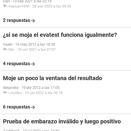
Dan
-
13 sep 2021 a las 02:19
marsan1990
-
28 sep 2023 a las 09:26
2 respuestas
¿si se moja el evatest funciona igualmente?
Vaale
-
16 may 2012 a las 18:28
Mic
-
29 oct 2021 a las 07:07
4 respuestas
Moje un poco la ventana del resultado
Alejandra
-
19 abr 2012 a las 17:05
Lourdes
-
25 jun 2022 a las 06:18
6 respuestas
Prueba de embarazo inválido y luego positivo
ZaidWook
-
13 jul 2022 a las 19:50