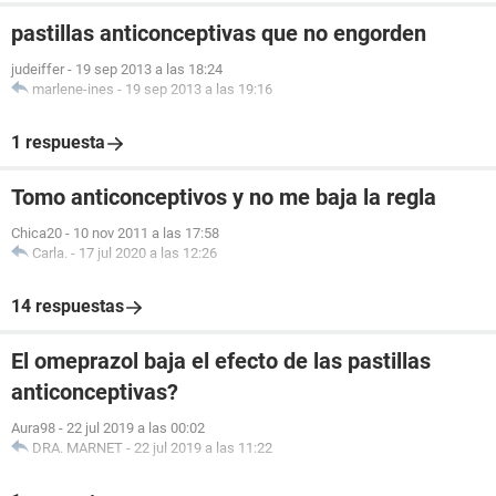
pastillas anticonceptivas que no engorden
judeiffer
-
19 sep 2013 a las 18:24
marlene-ines
-
19 sep 2013 a las 19:16
1 respuesta
Tomo anticonceptivos y no me baja la regla
Chica20
-
10 nov 2011 a las 17:58
Carla.
-
17 jul 2020 a las 12:26
14 respuestas
El omeprazol baja el efecto de las pastillas
anticonceptivas?
Aura98
-
22 jul 2019 a las 00:02
DRA. MARNET
-
22 jul 2019 a las 11:22