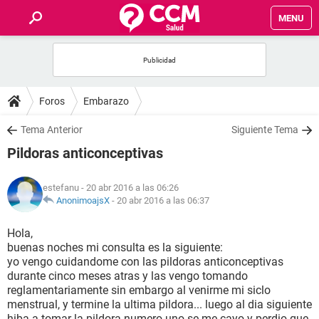
MENU
INICIO
FOROS
Foros
Embarazo
SALUD
Tema Anterior
Siguiente Tema
Pildoras anticonceptivas
FAMILIA
estefanu
- 20 abr 2016 a las 06:26
NUTRICIÓN
AnonimoajsX
-
20 abr 2016 a las 06:37
Hola,
BIENESTAR
buenas noches mi consulta es la siguiente:
yo vengo cuidandome con las pildoras anticonceptivas
SEXUALIDAD
durante cinco meses atras y las vengo tomando
reglamentariamente sin embargo al venirme mi siclo
menstrual, y termine la ultima pildora... luego al dia siguiente
GLOSARIO
hiba a tomar la pildora numero uno se me cayo y perdio que