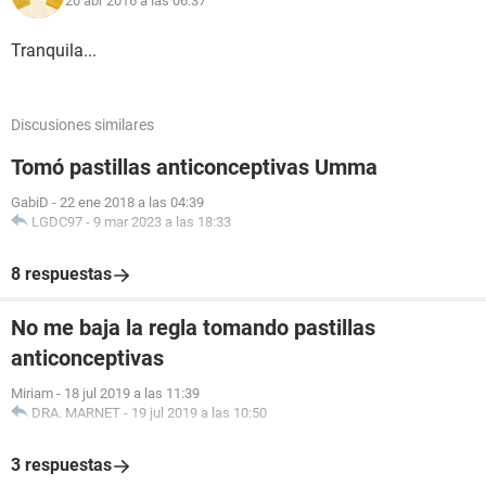
20 abr 2016 a las 06:37
Tranquila...
Discusiones similares
Tomó pastillas anticonceptivas Umma
GabiD
-
22 ene 2018 a las 04:39
LGDC97
-
9 mar 2023 a las 18:33
8 respuestas
No me baja la regla tomando pastillas
anticonceptivas
Miriam
-
18 jul 2019 a las 11:39
DRA. MARNET
-
19 jul 2019 a las 10:50
3 respuestas