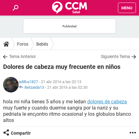
MENU
INICIO
FOROS
Foros
Bebés
SALUD
Tema Anterior
Siguiente Tema
Dolores de cabeza muy frecuente en niños
FAMILIA
adilka1827
- 21 abr 2016 a las 02:13
NUTRICIÓN
Betzaida13
-
21 abr 2016 a las 02:30
hola mi niña tienes 5 años y me ledan
dolores de cabeza
BIENESTAR
muy fuerte y cuando duerme sangra por la nariz y su
pedriata le enc¡ontro ritmo ocasional y los globulos blanco
SEXUALIDAD
altos
Compartir
GLOSARIO