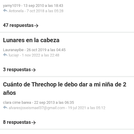
yamy1019
-
13 sep 2010 a las 18:43
Antonela
-
7 oct 2018 a las 05:28
47 respuestas
Lunares en la cabeza
Lauranayibe
-
26 oct 2019 a las 04:45
luciajr
-
1 nov 2022 a las 22:48
3 respuestas
Cuánto de Threchop le debo dar a mi niña de 2
años
clara cime barea
-
22 sep 2013 a las 06:35
alvaresjoseismael37@gmail.com
-
19 jul 2021 a las 05:12
8 respuestas