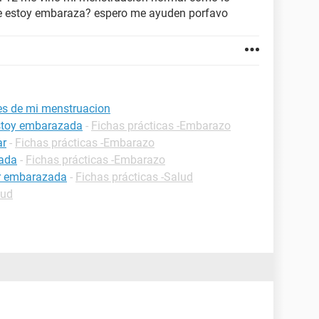
ue estoy embaraza? espero me ayuden porfavo
es de mi menstruacion
estoy embarazada
-
Fichas prácticas -Embarazo
ar
-
Fichas prácticas -Embarazo
zada
-
Fichas prácticas -Embarazo
ar embarazada
-
Fichas prácticas -Salud
lud