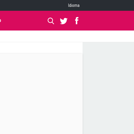
Idioma
O