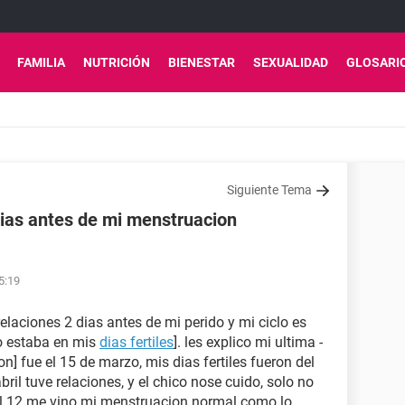
FAMILIA
NUTRICIÓN
BIENESTAR
SEXUALIDAD
GLOSARI
Siguiente Tema
ias antes de mi menstruacion
5:19
elaciones 2 dias antes de mi perido y mi ciclo es
o estaba en mis
dias fertiles
]. les explico mi ultima -
n] fue el 15 de marzo, mis dias fertiles fueron del
bril tuve relaciones, y el chico nose cuido, solo no
el 12 me vino mi menstruacion normal como lo