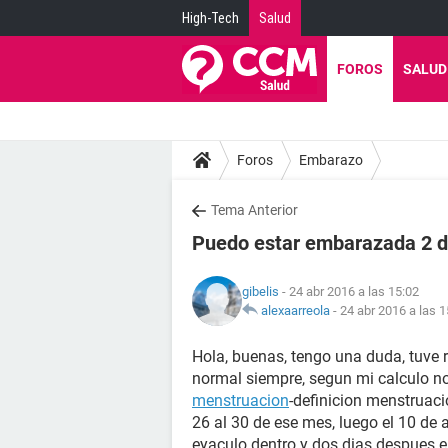
High-Tech
Salud
FOROS
SALUD
Foros
Embarazo
Tema Anterior
Puedo estar embarazada 2 d
gibelis
- 24 abr 2016 a las 15:02
alexaarreola
-
24 abr 2016 a las 1
Hola, buenas, tengo una duda, tuve r
normal siempre, segun mi calculo n
menstruacion
-definicion menstruacio
26 al 30 de ese mes, luego el 10 de a
eyaculo dentro y dos dias despues 