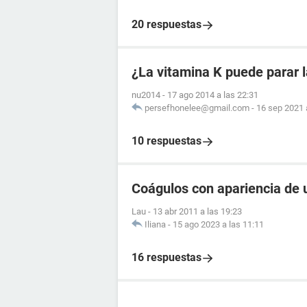
20 respuestas
¿La vitamina K puede parar 
nu2014
-
17 ago 2014 a las 22:31
persefhonelee@gmail.com
-
16 sep 2021 
10 respuestas
Coágulos con apariencia de 
Lau
-
13 abr 2011 a las 19:23
Iliana
-
15 ago 2023 a las 11:11
16 respuestas