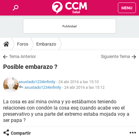
MENU
INICIO
FOROS
Foros
Embarazo
SALUD
Tema Anterior
Siguiente Tema
Posible embarazo ?
FAMILIA
asustado1234infinity
- 24 abr 2016 a las 15:10
NUTRICIÓN
asustado1234infinity
-
24 abr 2016 a las 15:12
La cosa es así mina ovina y yo estábamos teniendo
BIENESTAR
relaciones con condón la cosa esq cuando acabe veo el
preservativo y una parte del extremo estaba mojada voy a
SEXUALIDAD
ser papa ?
Compartir
GLOSARIO