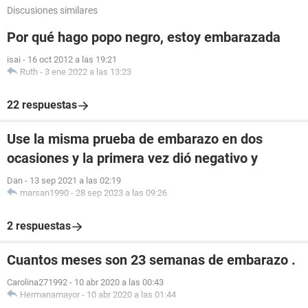
Discusiones similares
Por qué hago popo negro, estoy embarazada
isai
-
16 oct 2012 a las 19:21
Ruth
-
3 ene 2022 a las 13:23
22 respuestas
Use la misma prueba de embarazo en dos
ocasiones y la primera vez dió negativo y
Dan
-
13 sep 2021 a las 02:19
marsan1990
-
28 sep 2023 a las 09:26
2 respuestas
Cuantos meses son 23 semanas de embarazo .
Carolina271992
-
10 abr 2020 a las 00:43
Hermanamayor
-
10 abr 2020 a las 01:44