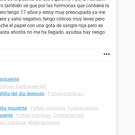
ro también sé que por las hormonas que contiene la
 pero tengo 17 años y estoy muy preocupada ya me
ra y salió negativo, tengo cólicos muy leves pero
che el papel con una gota de sangre roja pero es
asta ahorita no me ha llegado, ayudaa hay riesgo
 siguiente
ácticas -Contracepción
tilla del dia despues
-
Fichas prácticas -
dia siguiente
-
Fichas prácticas -Contracepción
guiente
-
Fichas prácticas -Contracepción
has prácticas -Medicamentos