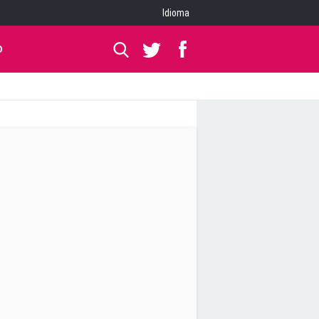
Idioma
O