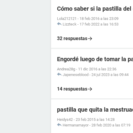
Cómo saber si la pastilla del
Lola212121
-
18 feb 2016 a las 23:09
Lizzteck
-
17 feb 2022 a las 16:53
32 respuestas
Engordé luego de tomar la pa
Andrea28g
-
11 dic 2016 a las 22:36
Japeneseblood
-
24 jul 2023 a las 09:44
14 respuestas
pastilla que quita la mestrua
Heidys42
-
23 feb 2015 a las 14:28
Hermanamayor
-
28 feb 2020 a las 07:19