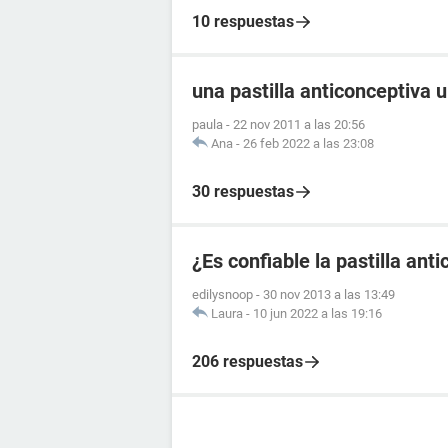
10 respuestas
una pastilla anticonceptiva 
paula
-
22 nov 2011 a las 20:56
Ana
-
26 feb 2022 a las 23:08
30 respuestas
¿Es confiable la pastilla an
edilysnoop
-
30 nov 2013 a las 13:49
Laura
-
10 jun 2022 a las 19:16
206 respuestas