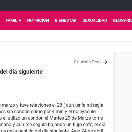
FAMILIA
NUTRICIÓN
BIENESTAR
SEXUALIDAD
GLOSARI
Siguiente Tema
del día siguiente
 marzo y tuve relaciones el 28 ( aún tenía mi regla
ones sin condon como por 4 min y el no eyaculo
 el utilizo un condon el Martes 29 de Marzo tomé
mañana y aún me seguía bajando un flujo café, el día
s de la pastilla del día siguiente. Ayer 24 de abril