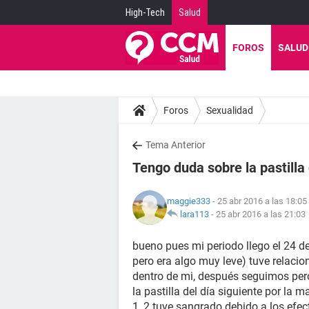
High-Tech
Salud
FOROS
SALUD
Foros
Sexualidad
Tema Anterior
Tengo duda sobre la pastilla 
maggie333
- 25 abr 2016 a las 18:05
lara113
-
25 abr 2016 a las 21:03
bueno pues mi periodo llego el 24 de
pero era algo muy leve) tuve relaci
dentro de mi, después seguimos pero
la pastilla del día siguiente por la 
1, 2 tuve sangrado debido a los efecto