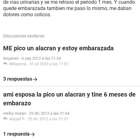
de vias urinarias y se me retraso el periodo 1 mes. Y cuando
quede embarazada tambien me paso lo mismo, me daban
dolores como colicos.
Discusiones similares
ME pico un alacran y estoy embarazada
lesperan
-
6 sep 2012 a las 21:34
Miligarcia
-
31 jul 2023 a las 11:02
3 respuestas
ami esposa la pico un alacran y tine 6 meses de
embarazo
melky moran
-
25 dic 2012 a las 21:04
Abigail P.
-
25 dic 2012 a las 21:37
1 respuesta