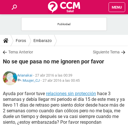
MENU
INICIO
FOROS
Foros
Embarazo
SALUD
Tema Anterior
Siguiente Tema
No se que pasa no me ignoren por favor
FAMILIA
Arianakai
- 27 abr 2016 a las 00:39
NUTRICIÓN
Muujer_CJ
-
27 abr 2016 a las 00:45
Ayuda por favor tuve
relaciones sin protección
hace 3
BIENESTAR
semanas y debía llegar mi periodo el día 15 de este mes y ya
llevo 11 días de retraso pero siento dolor desde hace más de
SEXUALIDAD
2 semanas como cuando dan cólicos pero no me baja, me
duele un tiempo y después se va casi siempre cuando me
siento, ¿estoy embarazada? Por favor respondan
GLOSARIO