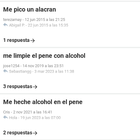
Me pico un alacran
terezamay
-
12 jun 2015 a las 21:25
Abigail P.
-
22 jun 2015 a las 15:35
1 respuesta
me limpie el pene con alcohol
jose1254
-
14 nov 2019 a las 23:51
Sebastiangg
-
3 mar 2023 a las 11:38
3 respuestas
Me heche alcohol en el pene
Cris
-
2 nov 2021 a las 16:41
Hola
-
19 jun 2023 a las 07:00
2 respuestas