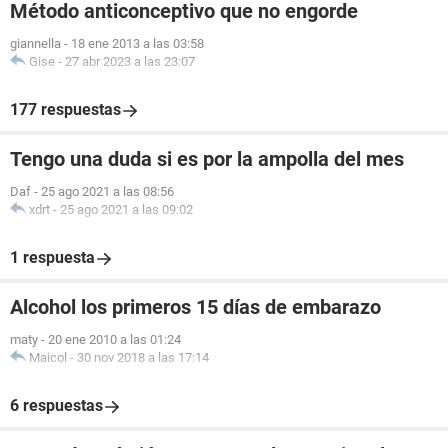
Método anticonceptivo que no engorde
giannella
-
18 ene 2013 a las 03:58
Gise
-
27 abr 2023 a las 23:07
177 respuestas
Tengo una duda si es por la ampolla del mes
Daf
-
25 ago 2021 a las 08:56
xdrt
-
25 ago 2021 a las 09:02
1 respuesta
Alcohol los primeros 15 días de embarazo
maty
-
20 ene 2010 a las 01:24
Maicol
-
30 nov 2018 a las 17:14
6 respuestas