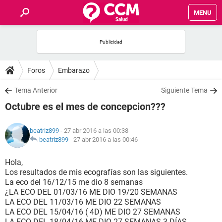
MENU
INICIO
FOROS
Foros
Embarazo
SALUD
Tema Anterior
Siguiente Tema
Octubre es el mes de concepcion???
FAMILIA
beatriz899
- 27 abr 2016 a las 00:38
NUTRICIÓN
beatriz899
-
27 abr 2016 a las 00:46
Hola,
BIENESTAR
Los resultados de mis ecografías son las siguientes.
La eco del 16/12/15 me dio 8 semanas
SEXUALIDAD
¿LA ECO DEL 01/03/16 ME DIO 19/20 SEMANAS
LA ECO DEL 11/03/16 ME DIO 22 SEMANAS
LA ECO DEL 15/04/16 ( 4D) ME DIO 27 SEMANAS
GLOSARIO
LA ECO DEL 18/04/16 ME DIO 27 SEMANAS 3 DÍAS