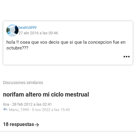
beatriz899
27 abr 2016 a las 00:46
hola !! osea que vos decis que si que la concepcion fue en
octubre???
Discusiones similares
norifam altero mi ciclo mestrual
lina
-
28 feb 2012 a las 02:41
Manu_1999
-
5 nov 2022 a las 15:45
18 respuestas