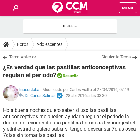
MENU
INICIO
FOROS
Foros
Adolescentes
SALUD
Tema Anterior
Siguiente Tema
¿Es verdad que las pastillas anticonceptivas
FAMILIA
regulan el periodo?
Resuelto
NUTRICIÓN
linacordoba
- Modificado por Carlos-vialfa el 27/04/2016, 07:19
Dr. Carlos Salinas
-
28 abr 2016 a las 03:30
BIENESTAR
Hola buena noches quiero saber si uso las pastillas
anticonceptivas me pueden ayudar a regular el periodo la
SEXUALIDAD
doctor me recomendo una pastillas llamadas levonorgestrel
y etinilestradio quiero saber si tengo q descansar 7dias osea
7dias sin tomar las pastilas
GLOSARIO