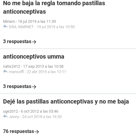
No me baja la regla tomando pastillas
anticonceptivas
Miriam
-
18 jul 2019 a las 11:39
DRA. MARNET
-
19 jul 2019 a las 10:50
3 respuestas
anticonceptivos umma
natis2412
-
17 sep 2013 a las 10:58
marisolfl
-
22 abr 2015 a las 12:11
3 respuestas
Dejé las pastillas anticonceptivas y no me baja
uge2012
-
6 oct 2012 a las 03:46
Jenny
-
24 oct 2018 a las 16:30
76 respuestas