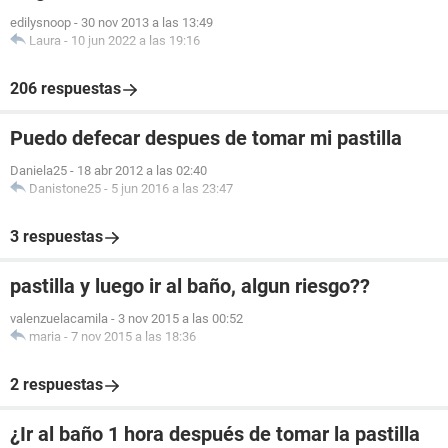
edilysnoop
-
30 nov 2013 a las 13:49
Laura
-
10 jun 2022 a las 19:16
206 respuestas
Puedo defecar despues de tomar mi pastilla
Daniela25
-
18 abr 2012 a las 02:40
Danistone25
-
5 jun 2016 a las 23:47
3 respuestas
pastilla y luego ir al baño, algun riesgo??
valenzuelacamila
-
3 nov 2015 a las 00:52
maria
-
7 nov 2015 a las 18:36
2 respuestas
¿Ir al baño 1 hora después de tomar la pastilla