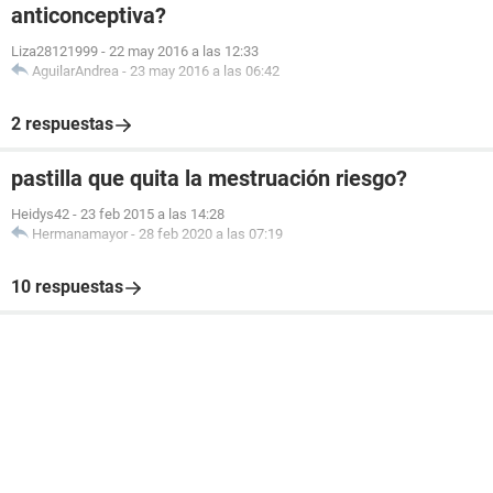
anticonceptiva?
Liza28121999
-
22 may 2016 a las 12:33
AguilarAndrea
-
23 may 2016 a las 06:42
2 respuestas
pastilla que quita la mestruación riesgo?
Heidys42
-
23 feb 2015 a las 14:28
Hermanamayor
-
28 feb 2020 a las 07:19
10 respuestas