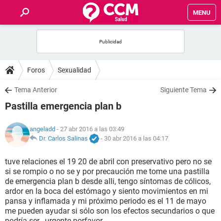
MENU
INICIO
FOROS
Foros
Sexualidad
SALUD
Tema Anterior
Siguiente Tema
Pastilla emergencia plan b
FAMILIA
angeladd
- 27 abr 2016 a las 03:49
NUTRICIÓN
Dr. Carlos Salinas
-
30 abr 2016 a las 04:17
tuve relaciones el 19 20 de abril con preservativo pero no se
BIENESTAR
si se rompio o no se y por precaución me tome una pastilla
de emergencia plan b desde alli, tengo síntomas de cólicos,
SEXUALIDAD
ardor en la boca del estómago y siento movimientos en mi
pansa y inflamada y mi próximo periodo es el 11 de mayo
me pueden ayudar si sólo son los efectos secundarios o que
GLOSARIO
podría ser.. urgente porfavor