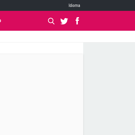
Idioma
O