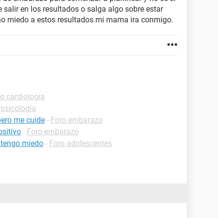
 salir en los resultados o salga algo sobre estar
o miedo a estos resultados mi mama ira conmigo.
o cardiología
 psicología
ero me cuide
-
Foro embarazo
sitivo
-
Foro embarazo
o tengo miedo
-
Foro adolescentes