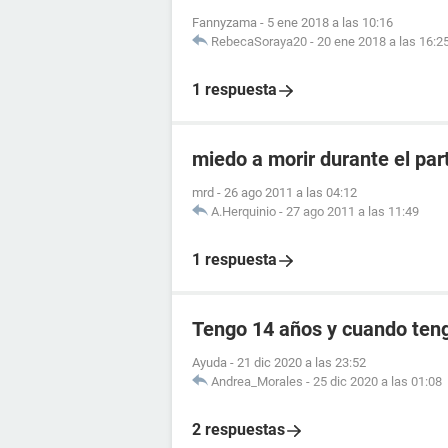
Fannyzama
-
5 ene 2018 a las 10:16
RebecaSoraya20
-
20 ene 2018 a las 16:2
1 respuesta
miedo a morir durante el par
mrd
-
26 ago 2011 a las 04:12
A.Herquinio
-
27 ago 2011 a las 11:49
1 respuesta
Tengo 14 años y cuando teng
Ayuda
-
21 dic 2020 a las 23:52
Andrea_Morales
-
25 dic 2020 a las 01:08
2 respuestas