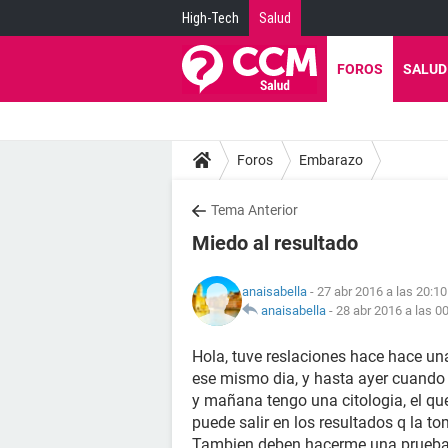
High-Tech
Salud
FOROS
SALUD
Foros
Embarazo
Tema Anterior
Miedo al resultado
anaisabella
- 27 abr 2016 a las 20:10
anaisabella
-
28 abr 2016 a las 0
Hola, tuve reslaciones hace hace u
ese mismo dia, y hasta ayer cuando
y mañana tengo una citologia, el qu
puede salir en los resultados q la 
Tambien deben hacerme una prueba d