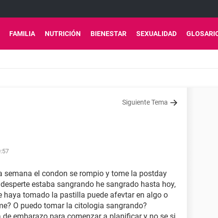
FAMILIA
NUTRICIÓN
BIENESTAR
SEXUALIDAD
GLOSARI
Siguiente Tema
0:57
na semana el condon se rompio y tome la postday
 desperte estaba sangrando he sangrado hasta hoy,
e haya tomado la pastilla puede afevtar en algo o
tome? O puedo tomar la citologia sangrando?
e embarazo para comenzar a planificar y no se si