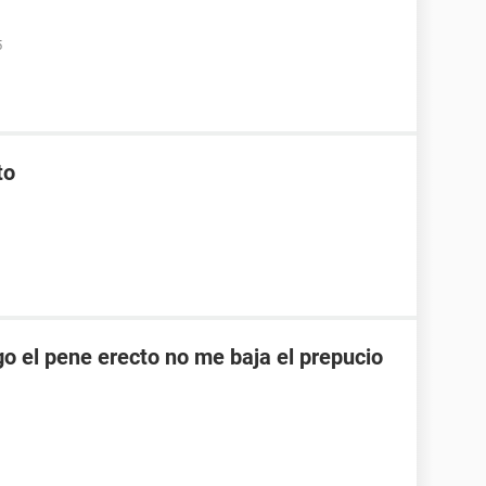
5
to
o el pene erecto no me baja el prepucio