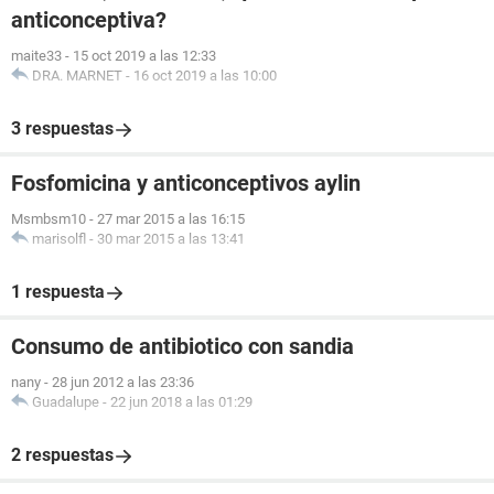
anticonceptiva?
maite33
-
15 oct 2019 a las 12:33
DRA. MARNET
-
16 oct 2019 a las 10:00
3 respuestas
Fosfomicina y anticonceptivos aylin
Msmbsm10
-
27 mar 2015 a las 16:15
marisolfl
-
30 mar 2015 a las 13:41
1 respuesta
Consumo de antibiotico con sandia
nany
-
28 jun 2012 a las 23:36
Guadalupe
-
22 jun 2018 a las 01:29
2 respuestas