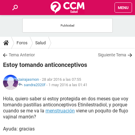
MENU
INICIO
FOROS
Foros
Salud
SALUD
Tema Anterior
Siguiente Tema
Estoy tomando anticonceptivos
FAMILIA
zairajasmon
- 28 abr 2016 a las 07:55
NUTRICIÓN
sandra2020f
-
1 may 2016 a las 01:41
Hola, quiero saber si estoy protegida en dos meses que voy
BIENESTAR
tomando pastillas anticonceptivos Etinilestradiol, y porque
cuando se me va la
menstruación
viene un poquito de flujo
SEXUALIDAD
vajinal marrón?
Ayuda: gracias
GLOSARIO