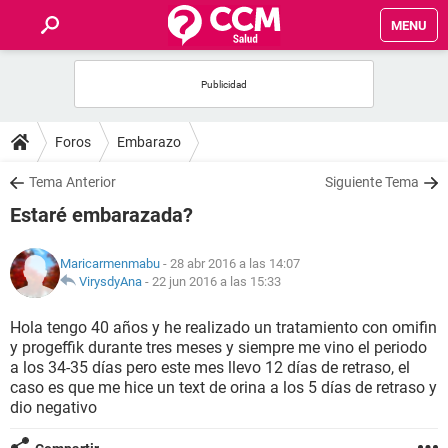
MENU
INICIO
FOROS
Foros
Embarazo
SALUD
Tema Anterior
Siguiente Tema
Estaré embarazada?
FAMILIA
Maricarmenmabu
- 28 abr 2016 a las 14:07
NUTRICIÓN
VirysdyAna
-
22 jun 2016 a las 15:33
Hola tengo 40 años y he realizado un tratamiento con omifin
BIENESTAR
y progeffik durante tres meses y siempre me vino el periodo
a los 34-35 días pero este mes llevo 12 días de retraso, el
SEXUALIDAD
caso es que me hice un text de orina a los 5 días de retraso y
dio negativo
GLOSARIO