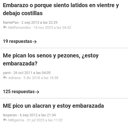
Embarazo o porque siento latidos en vientre y
debajo costillas
NaniePao
-
2 sep 2013 a las 22:29
Melfernandez
-
14 nov 2023 a las 04:42
19 respuestas
Me pican los senos y pezones, ¿estoy
embarazada?
yami
-
26 oct 2011 a las 04:05
Adriana
-
5 dic 2018 a las 18:38
125 respuestas
ME pico un alacran y estoy embarazada
lesperan
-
6 sep 2012 a las 21:34
Miligarcia
-
31 jul 2023 a las 11:02