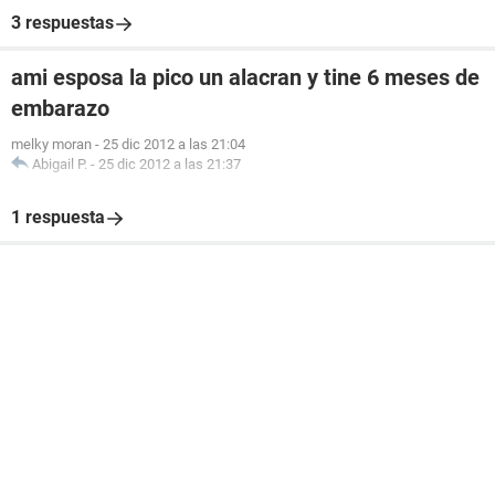
3 respuestas
ami esposa la pico un alacran y tine 6 meses de
embarazo
melky moran
-
25 dic 2012 a las 21:04
Abigail P.
-
25 dic 2012 a las 21:37
1 respuesta