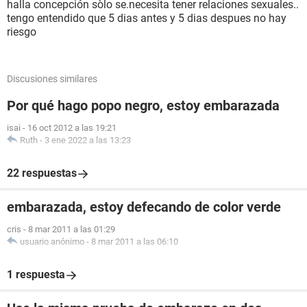
halla concepción sòlo se.necesita tener relaciones sexuales..
tengo entendido que 5 dias antes y 5 dias despues no hay
riesgo
Discusiones similares
Por qué hago popo negro, estoy embarazada
isai
-
16 oct 2012 a las 19:21
Ruth
-
3 ene 2022 a las 13:23
22 respuestas
embarazada, estoy defecando de color verde
cris
-
8 mar 2011 a las 01:29
usuario anónimo
-
8 mar 2011 a las 06:10
1 respuesta