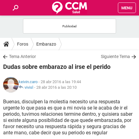
MENU
INICIO
FOROS
Foros
Embarazo
SALUD
Tema Anterior
Siguiente Tema
Dudas sobre embarazo al irse el perido
FAMILIA
keivin.caro
- 28 abr 2016 a las 19:44
NUTRICIÓN
vivisl
-
28 abr 2016 a las 20:10
Buenas, disculpen la molestia necesito una respuesta
BIENESTAR
urgente lo que pasa es que a mi novia se le acaba de ir el
periodo, tuvimos relaciones termine dentro, y quisiera saber
SEXUALIDAD
si existe alguna posibilidad de que quede embarazada, por
favor necesito una respuesta rápida y segura gracias de
ante mano, cabe decir que su periodo es regular
GLOSARIO