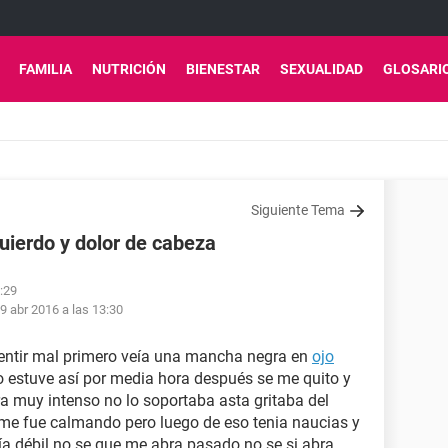
FAMILIA
NUTRICIÓN
BIENESTAR
SEXUALIDAD
GLOSARI
Siguiente Tema
quierdo y dolor de cabeza
8:29
9 abr 2016 a las 13:30
ntir mal primero veía una mancha negra en
ojo
o estuve así por media hora después se me quito y
ra muy intenso no lo soportaba asta gritaba del
 me fue calmando pero luego de eso tenia naucias y
ía débil no se que me abra pasado no se si abra