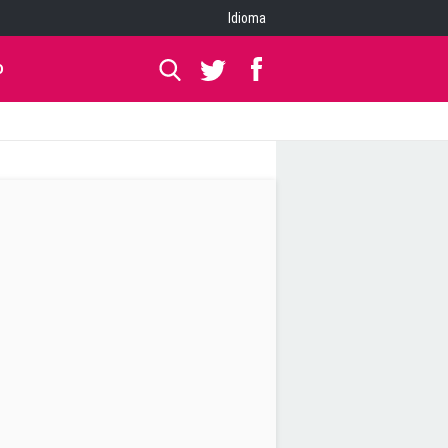
Idioma
O