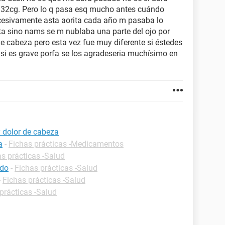
a 32cg. Pero lo q pasa esq mucho antes cuándo
cesivamente asta aorita cada año m pasaba lo
ta sino nams se m nublaba una parte del ojo por
de cabeza pero esta vez fue muy diferente si éstedes
si es grave porfa se los agradeseria muchísimo en
y dolor de cabeza
a
-
Fichas prácticas -Medicamentos
s prácticas -Salud
rdo
-
Fichas prácticas -Salud
-
Fichas prácticas -Salud
prácticas -Salud