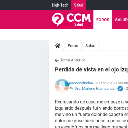
High-Tech
Salud
FOROS
SALUD
Foros
Salud
Tema Anterior
Perdida de vista en el ojo iz
paooooolindaa
- 29 abr 2016 a las 0
Dra. Marlene Huancahuari
-
2
Regresando de casa me empeze a se
izquierdo después fui viendo borros
me vino un fuerte dolor de cabeza e
dolor me puse hielo poco a poco se
un escalofríos que me llego me sent