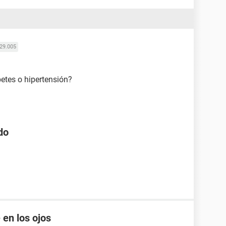
29.005
etes o hipertensión?
do
 en los ojos