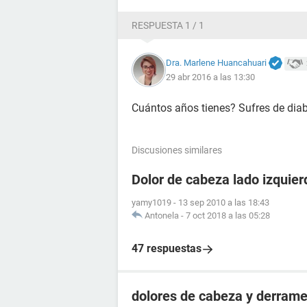
RESPUESTA 1 / 1
Dra. Marlene Huancahuari
29 abr 2016 a las 13:30
Cuántos años tienes? Sufres de diab
Discusiones similares
Dolor de cabeza lado izquier
yamy1019
-
13 sep 2010 a las 18:43
Antonela
-
7 oct 2018 a las 05:28
47 respuestas
dolores de cabeza y derrame