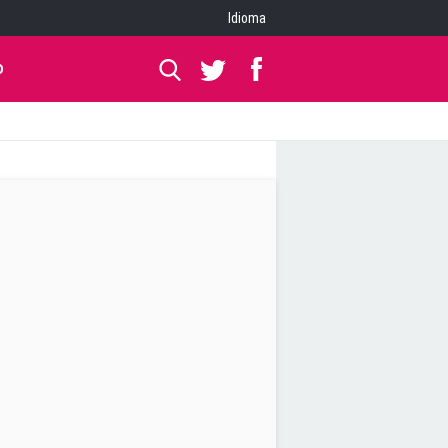
Idioma
O