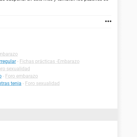
Embarazo
rregular
-
Fichas prácticas -Embarazo
oro sexualidad
o
-
Foro embarazo
tras tenia
-
Foro sexualidad