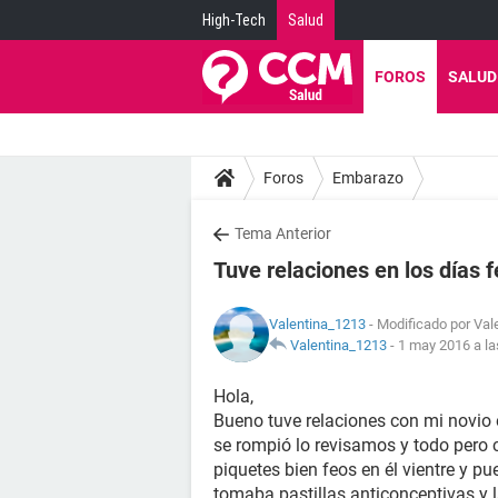
High-Tech
Salud
FOROS
SALUD
Foros
Embarazo
Tema Anterior
Tuve relaciones en los días f
Valentina_1213
- Modificado por Val
Valentina_1213
-
1 may 2016 a la
Hola,
Bueno tuve relaciones con mi novio 
se rompió lo revisamos y todo pero 
piquetes bien feos en él vientre y 
tomaba pastillas anticonceptivas y 