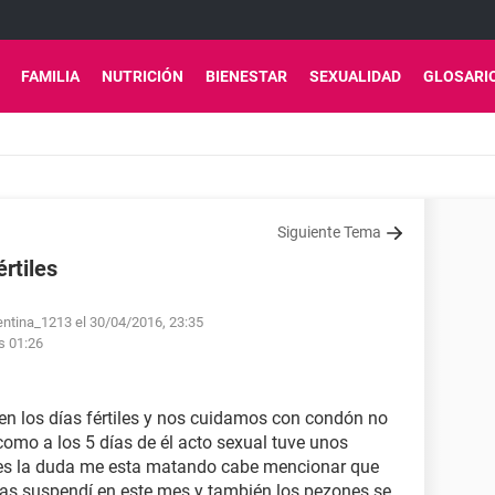
FAMILIA
NUTRICIÓN
BIENESTAR
SEXUALIDAD
GLOSARI
Siguiente Tema
értiles
entina_1213 el 30/04/2016, 23:35
s 01:26
en los días fértiles y nos cuidamos con condón no
como a los 5 días de él acto sexual tuve unos
pues la duda me esta matando cabe mencionar que
las suspendí en este mes y también los pezones se