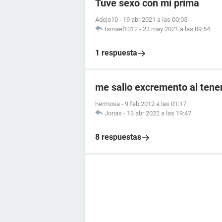
Tuve sexo con mi prima
Adejo10
-
19 abr 2021 a las 00:05
Ismael1312
-
23 may 2021 a las 09:54
1 respuesta
me salio excremento al tener
hermosa
-
9 feb 2012 a las 01:17
Jonas
-
13 abr 2022 a las 19:47
8 respuestas