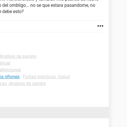
o del ombligo... no se que estara pasandome, no
e debe esto?
-Análisis de sangre
Cáncer
efiniciones
os riñones
-
Fichas prácticas -Salud
cas -Análisis de sangre