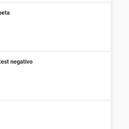
beta
test negativo