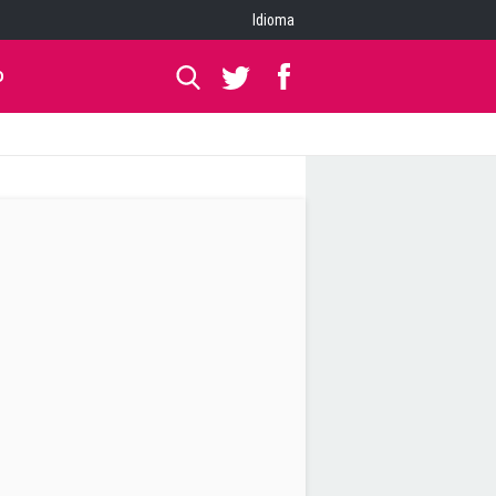
Idioma
O