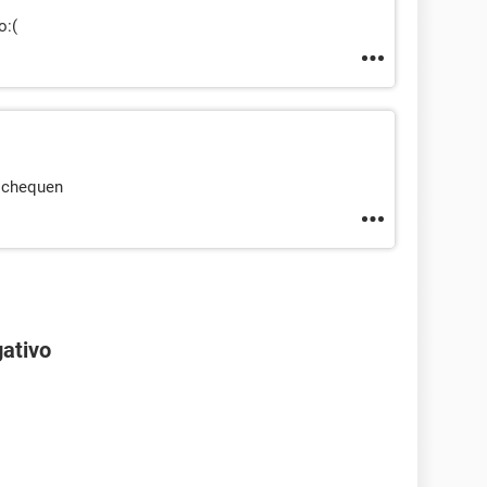
o:(
e chequen
gativo