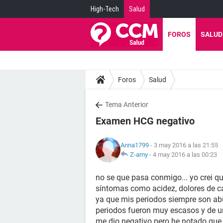
High-Tech
Salud
FOROS
SALUD
Foros
Salud
Tema Anterior
Examen HCG negativo
Anna1799
- 3 may 2016 a las 21:55
Z-amy
-
4 may 2016 a las 00:23
no se que pasa conmigo... yo crei 
síntomas como acidez, dolores de c
ya que mis periodos siempre son abu
periodos fueron muy escasos y de un
me dio negativo pero he notado que