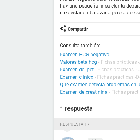
hay una pequeña linea clarita debaj
creo estar embarazada pero a que s
Compartir
Consulta también:
Examen HCG negativo
Valores beta hcg
-
Fichas prácticas 
Examen del pet
-
Fichas prácticas -
Examen clinico
-
Fichas prácticas -D
Qué examen detecta problemas en l
Examen de creatinina
-
Fichas prácti
1 respuesta
RESPUESTA 1 / 1