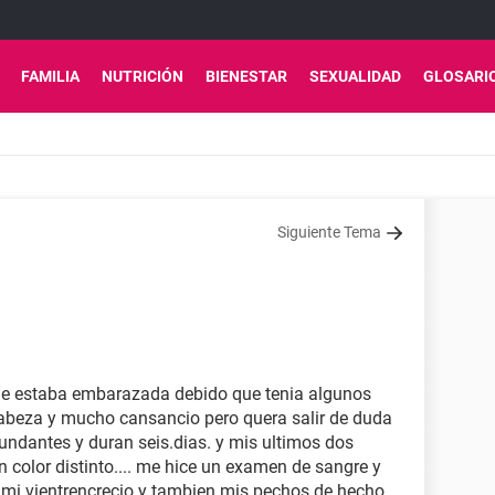
FAMILIA
NUTRICIÓN
BIENESTAR
SEXUALIDAD
GLOSARI
Siguiente Tema
que estaba embarazada debido que tenia algunos
abeza y mucho cansancio pero quera salir de duda
ndantes y duran seis.dias. y mis ultimos dos
 color distinto.... me hice un examen de sangre y
 mi vientrencrecio y tambien mis pechos de hecho